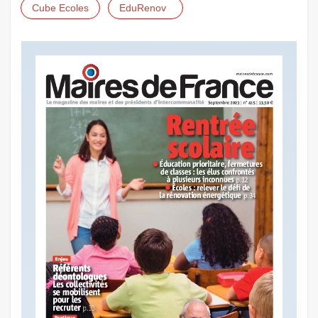
Cube Ecoles
EduRenov