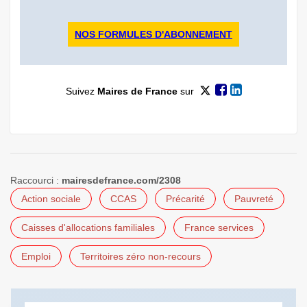
NOS FORMULES D'ABONNEMENT
Suivez
Maires de France
sur
Raccourci :
mairesdefrance.com/2308
Action sociale
CCAS
Précarité
Pauvreté
Caisses d'allocations familiales
France services
Emploi
Territoires zéro non-recours