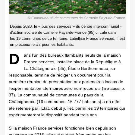
© Communauté de communes de Carnelle Pays-de-France
Depuis 2020, le « bus des services » du centre intercommunal ­
d'action sociale de Carnelle Pays-de-France (95) circule dans
les 19 communes de ce territoire. Labellisé France services, il est
un précieux relais pour les habitants.
D
ans l’un des bureaux flambants neufs de la maison
France services, installée place de la République à
La Châtaigneraie (85), Élodie Berthommeau, sa
responsable, termine de rédiger un document pour la
première réunion de présentation aux partenaires locaux de
l’expérimentation «territoires zéro non-recours » (lire aussi p.
37). La communauté de communes du pays de la
Châtaigneraie (16 communes, 16 777 habitants) a en effet
été retenue par l’État, début juillet, parmi les 39 territoires qui
expérimenteront le dispositif pendant trois ans.
Si la maison France services fonctionne bien depuis son
ouverture en 2016, elle est surtout fréquentée par les