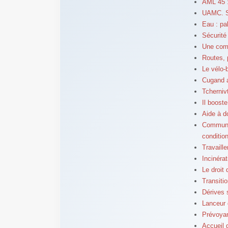
AML 45 :
UAMC. Sé
Eau : pal
Sécurité 
Une comp
Routes, 
Le vélo-
Cugand a
Tchernivt
Il booste
Aide à d
Communiq
conditio
Travaill
Incinéra
Le droit
Transiti
Dérives s
Lanceur d
Prévoyan
Accueil d