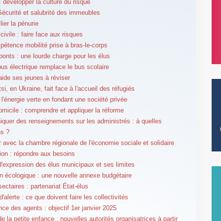
 développer la culture du risque
curité et salubrité des immeubles
lier la pénurie
civile : faire face aux risques
étence mobilité prise à bras-le-corps
ponts : une lourde charge pour les élus
bus électrique remplace le bus scolaire
ide ses jeunes à réviser
si, en Ukraine, fait face à l'accueil des réfugiés
 l'énergie verte en fondant une société privée
omicile : comprendre et appliquer la réforme
uer des renseignements sur les administrés : à quelles
ns ?
er avec la chambre régionale de l'économie sociale et solidaire
tion : répondre aux besoins
 d'expression des élus municipaux et ses limites
on écologique : une nouvelle annexe budgétaire
ectaires : partenariat État-élus
'alerte : ce que doivent faire les collectivités
ce des agents : objectif 1er janvier 2025
e la petite enfance : nouvelles autorités organisatrices à partir