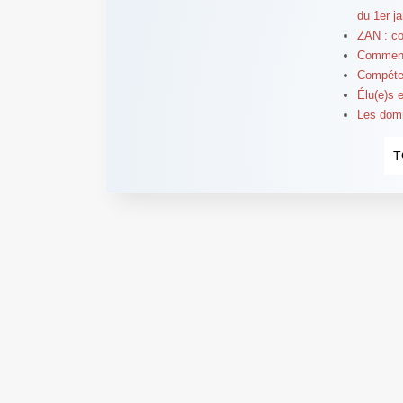
du 1er j
ZAN : com
Comment
Compéten
Élu(e)s 
Les domm
T