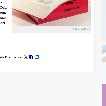
es
 Cela
ment
céder
nder
t
© AdobeStock
 de France
sur