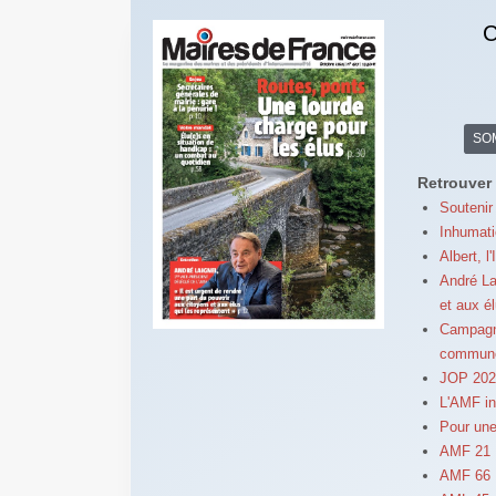
C
SO
Retrouver 
Soutenir
Inhumati
Albert, l
André La
et aux é
Campagne
commun
JOP 2024
L'AMF in
Pour une
AMF 21 : 
AMF 66 :