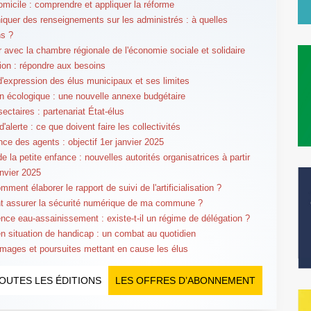
omicile : comprendre et appliquer la réforme
uer des renseignements sur les administrés : à quelles
ns ?
er avec la chambre régionale de l'économie sociale et solidaire
tion : répondre aux besoins
 d'expression des élus municipaux et ses limites
on écologique : une nouvelle annexe budgétaire
ectaires : partenariat État-élus
'alerte : ce que doivent faire les collectivités
ce des agents : objectif 1er janvier 2025
e la petite enfance : nouvelles autorités organisatrices à partir
anvier 2025
ment élaborer le rapport de suivi de l'artificialisation ?
 assurer la sécurité numérique de ma commune ?
ce eau-assainissement : existe-t-il un régime de délégation ?
en situation de handicap : un combat au quotidien
ages et poursuites mettant en cause les élus
OUTES LES ÉDITIONS
LES OFFRES D’ABONNEMENT