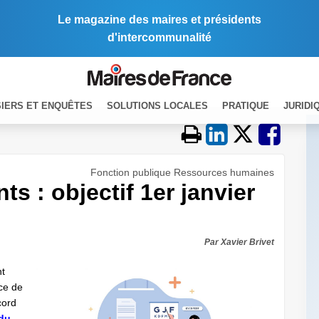
Le magazine des maires et présidents
d'intercommunalité
IERS ET ENQUÊTES
SOLUTIONS LOCALES
PRATIQUE
JURIDI
Fonction publique Ressources humaines
s : objectif 1er janvier
Par Xavier Brivet
nt
ce de
cord
 du