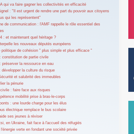
'IA qui va faire gagner les collectivités en efficacité
ignel : "Il est urgent de rendre une part du pouvoir aux citoyens
lus qui les représentent"
 de communication : l'AMF rappelle le rôle essentiel des
es
 : et maintenant quel héritage ?
terpelle les nouveaux députés européens
 politique de cohésion " plus simple et plus efficace "
constitution de partie civile
 préserver la ressource en eau
 développer la culture du risque
curité et salubrité des immeubles
lier la pénurie
civile : faire face aux risques
étence mobilité prise à bras-le-corps
ponts : une lourde charge pour les élus
bus électrique remplace le bus scolaire
ide ses jeunes à réviser
si, en Ukraine, fait face à l'accueil des réfugiés
 l'énergie verte en fondant une société privée