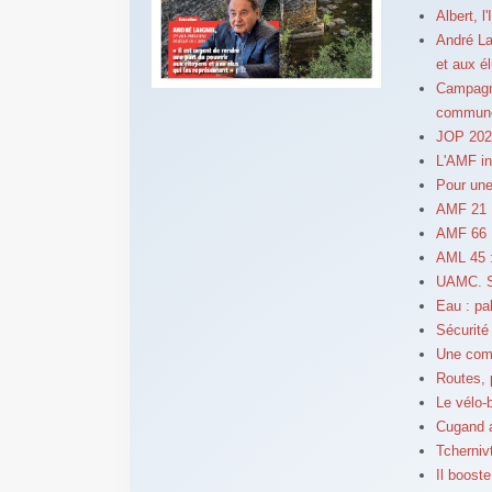
Albert, l
André La
et aux é
Campagne
commun
JOP 2024
L'AMF in
Pour une
AMF 21 : 
AMF 66 :
AML 45 :
UAMC. Sé
Eau : pal
Sécurité 
Une comp
Routes, 
Le vélo-
Cugand a
Tchernivt
Il booste