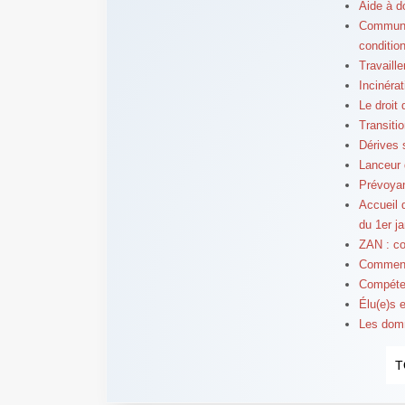
Aide à d
Communiq
conditio
Travaill
Incinéra
Le droit
Transiti
Dérives s
Lanceur d
Prévoyan
Accueil d
du 1er j
ZAN : com
Comment
Compéten
Élu(e)s 
Les domm
T