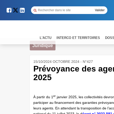
L'ACTU
INTERCO ET TERRITOIRES
DOSS
Juridique
15/10/2024 OCTOBRE 2024 - N°427
Prévoyance des agent
2025
er
À partir du 1
janvier 2025, les collectivités devro
participer au financement des garanties prévoyan
leurs agents. En attendant la transposition de l’ac
national du 11 juillet 2023, le d
écret n° 2022-581