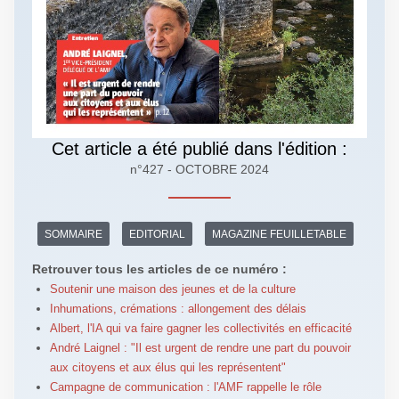
Cet article a été publié dans l'édition :
n°427 - OCTOBRE 2024
SOMMAIRE
EDITORIAL
MAGAZINE FEUILLETABLE
Retrouver tous les articles de ce numéro :
Soutenir une maison des jeunes et de la culture
Inhumations, crémations : allongement des délais
Albert, l'IA qui va faire gagner les collectivités en efficacité
André Laignel : "Il est urgent de rendre une part du pouvoir
aux citoyens et aux élus qui les représentent"
Campagne de communication : l'AMF rappelle le rôle