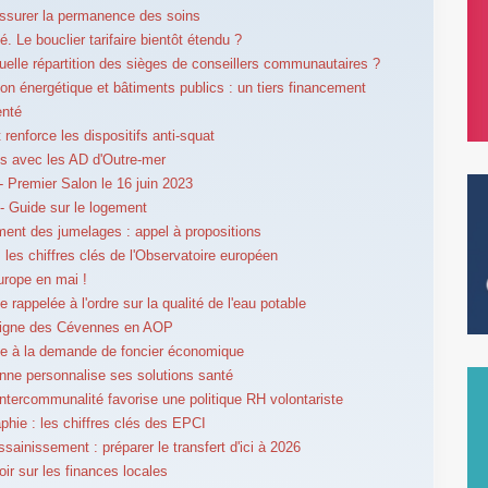
ssurer la permanence des soins
té. Le bouclier tarifaire bientôt étendu ?
uelle répartition des sièges de conseillers communautaires ?
on énergétique et bâtiments publics : un tiers financement
enté
 renforce les dispositifs anti-squat
s avec les AD d'Outre-mer
 Premier Salon le 16 juin 2023
 Guide sur le logement
ent des jumelages : appel à propositions
: les chiffres clés de l'Observatoire européen
Europe en mai !
 rappelée à l'ordre sur la qualité de l'eau potable
aigne des Cévennes en AOP
ce à la demande de foncier économique
ne personnalise ses solutions santé
intercommunalité favorise une politique RH volontariste
hie : les chiffres clés des EPCI
ssainissement : préparer le transfert d'ici à 2026
oir sur les finances locales