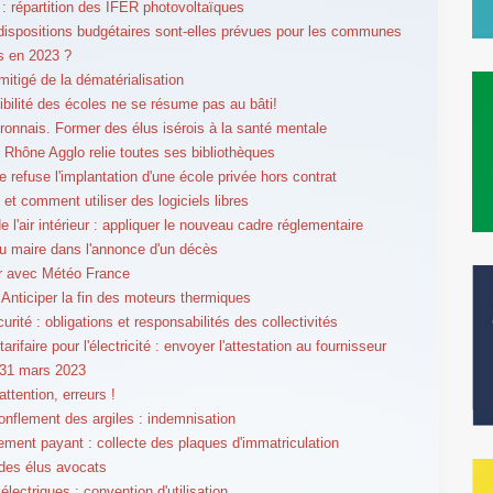
é : répartition des IFER photovoltaïques
dispositions budgétaires sont-elles prévues pour les communes
s en 2023 ?
mitigé de la dématérialisation
ibilité des écoles ne se résume pas au bâti!
ronnais. Former des élus isérois à la santé mentale
Rhône Agglo relie toutes ses bibliothèques
le refuse l'implantation d'une école privée hors contrat
 et comment utiliser des logiciels libres
e l'air intérieur : appliquer le nouveau cadre réglementaire
du maire dans l'annonce d'un décès
er avec Météo France
. Anticiper la fin des moteurs thermiques
rité : obligations et responsabilités des collectivités
tarifaire pour l'électricité : envoyer l'attestation au fournisseur
 31 mars 2023
attention, erreurs !
gonflement des argiles : indemnisation
ement payant : collecte des plaques d'immatriculation
 des élus avocats
lectriques : convention d'utilisation