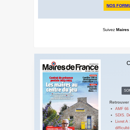
NOS FORM
Suivez
Maires
C
SO
Retrouver 
AMF 66 -
SDIS. De
Livret A
difficulté