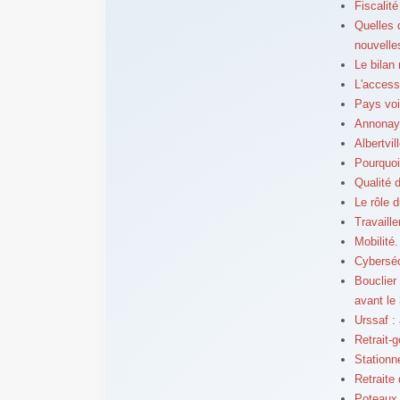
Fiscalit
Quelles 
nouvelle
Le bilan 
L'access
Pays voi
Annonay 
Albertvil
Pourquoi
Qualité d
Le rôle 
Travaill
Mobilité
Cybersécu
Bouclier 
avant le
Urssaf : 
Retrait-
Stationn
Retraite
Poteaux é