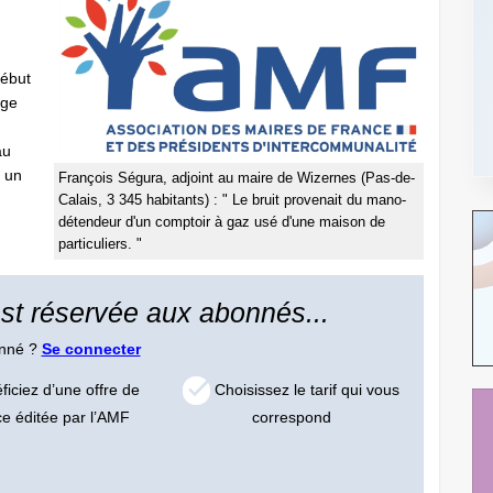
début
age
au
c un
François Ségura, adjoint au maire de Wizernes (Pas-de-
Calais, 3 345 habitants) : " Le bruit provenait du mano-
détendeur d'un comptoir à gaz usé d'une maison de
particuliers. "
 est réservée aux abonnés...
onné ?
Se connecter
iciez d’une offre de
Choisissez le tarif qui vous
ce éditée par l’AMF
correspond