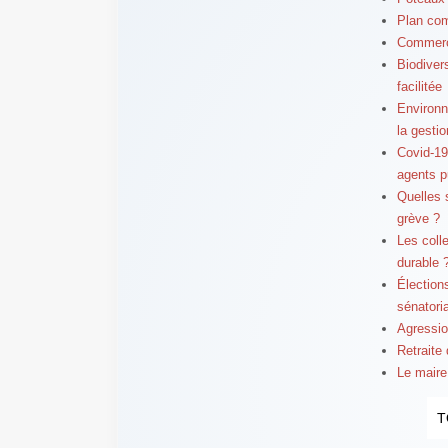
Plan com
Commerce
Biodiver
facilitée
Environne
la gestio
Covid-19 
agents p
Quelles 
grève ?
Les colle
durable 
Élection
sénatori
Agressio
Retraite
Le maire 
T