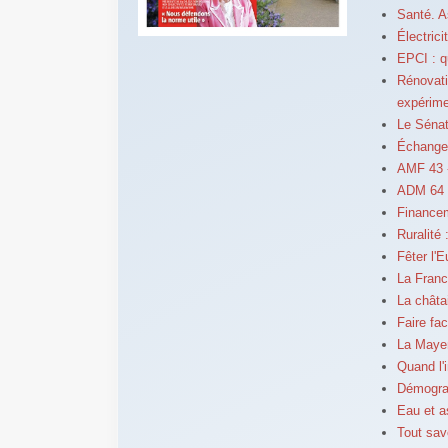
Santé. A
Électrici
EPCI : q
Rénovati
expérim
Le Sénat
Échange
AMF 43 -
ADM 64 -
Financem
Ruralité 
Fêter l'
La France
La chât
Faire fa
La Mayen
Quand l'
Démograp
Eau et a
Tout sav