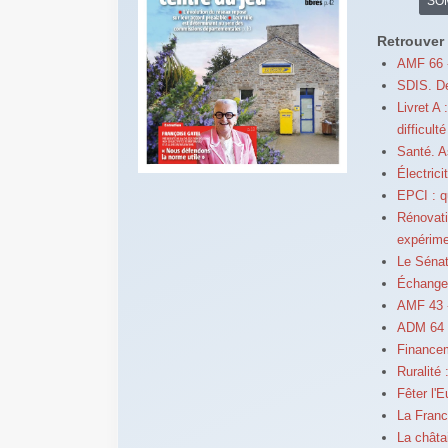
SO
Retrouver 
AMF 66 -
SDIS. De
Livret A
difficulté
Santé. A
Électrici
EPCI : q
Rénovati
expérim
Le Sénat
Échange
AMF 43 -
ADM 64 -
Financem
Ruralité 
Fêter l'
La France
La chât