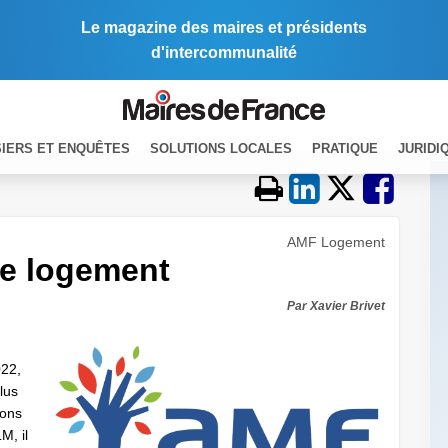
Le magazine des maires et présidents
d'intercommunalité
IERS ET ENQUÊTES
SOLUTIONS LOCALES
PRATIQUE
JURIDI
AMF Logement
le logement
Par Xavier Brivet
022,
lus
vons
M, il