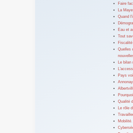
Faire fa
La Mayen
Quand l'
Démograp
Eau et a
Tout sav
Fiscalit
Quelles 
nouvelle
Le bilan 
L'access
Pays voi
Annonay 
Albertvil
Pourquoi
Qualité d
Le rôle 
Travaill
Mobilité
Cybersécu