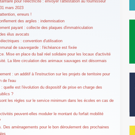
tarifaire pour l'électricité : envoyer l'attestation au fournisseur
 31 mars 2023
attention, erreurs !
gonflement des argiles : indemnisation
ement payant : collecte des plaques d'immatriculation
 des élus avocats
lectriques : convention d'utilisation
munal de sauvegarde : l'échéance est fixée
. Mise en place du bail réel solidaire pour les locaux d'activité
sité. La libre circulation des animaux sauvages est désormais
ment : un additif à l'instruction sur les projets de territoire pour
n de l'eau
: quelle est l'évolution du dispositif de prise en charge des
ublics ?
sont les règles sur le service minimum dans les écoles en cas de
ctivités peuvent-elles moduler le montant du forfait mobilité
?
s. Des aménagements pour le bon déroulement des prochaines
ales