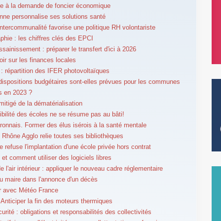
ce à la demande de foncier économique
ne personnalise ses solutions santé
intercommunalité favorise une politique RH volontariste
hie : les chiffres clés des EPCI
ssainissement : préparer le transfert d'ici à 2026
oir sur les finances locales
é : répartition des IFER photovoltaïques
dispositions budgétaires sont-elles prévues pour les communes
s en 2023 ?
mitigé de la dématérialisation
ibilité des écoles ne se résume pas au bâti!
ronnais. Former des élus isérois à la santé mentale
Rhône Agglo relie toutes ses bibliothèques
le refuse l'implantation d'une école privée hors contrat
 et comment utiliser des logiciels libres
e l'air intérieur : appliquer le nouveau cadre réglementaire
du maire dans l'annonce d'un décès
er avec Météo France
. Anticiper la fin des moteurs thermiques
rité : obligations et responsabilités des collectivités