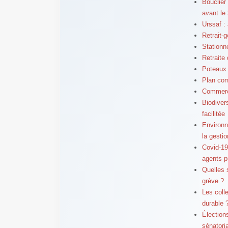
Bouclier 
avant le
Urssaf : 
Retrait-
Stationn
Retraite
Poteaux é
Plan com
Commerce
Biodiver
facilitée
Environne
la gestio
Covid-19 
agents p
Quelles 
grève ?
Les colle
durable 
Élection
sénatori