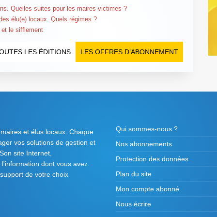
ns. Quelles suites pour les maires victimes ?
 des élu(e) locaux. Quels régimes ?
et le sifflement
OUTES LES ÉDITIONS
LES OFFRES D’ABONNEMENT
Qui sommes-nous ?
 maires et élus locaux. Chaque
tager vos solutions de gestion et
Nos abonnements
on site Internet,
Protection des données
l'information dont vous avez
Plan du site
 support de votre choix
Mon compte abonné
Nous écrire