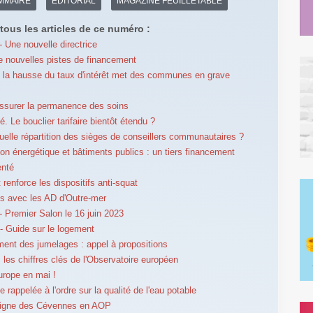
MMAIRE
EDITORIAL
MAGAZINE FEUILLETABLE
tous les articles de ce numéro :
 Une nouvelle directrice
 nouvelles pistes de financement
 : la hausse du taux d'intérêt met des communes en grave
ssurer la permanence des soins
té. Le bouclier tarifaire bientôt étendu ?
uelle répartition des sièges de conseillers communautaires ?
on énergétique et bâtiments publics : un tiers financement
enté
 renforce les dispositifs anti-squat
s avec les AD d'Outre-mer
 Premier Salon le 16 juin 2023
 Guide sur le logement
ent des jumelages : appel à propositions
: les chiffres clés de l'Observatoire européen
Europe en mai !
 rappelée à l'ordre sur la qualité de l'eau potable
aigne des Cévennes en AOP