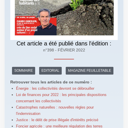
Cet article a été publié dans l'édition :
n°398 - FÉVRIER 2022
SOMMAIRE
EDITORIAL
MAGAZINE FEUILLETABLE
Retrouver tous les articles de ce numéro :
Énergie : les collectivités devront se débrouiller
Loi de finances pour 2022 : les principales dispositions
concernant les collectivités
Catastrophes naturelles : nouvelles règles pour
l'indemnisation
Justice : le délit de prise illégale d'intérêts précisé
Foncier agricole : une meilleure régulation des terres