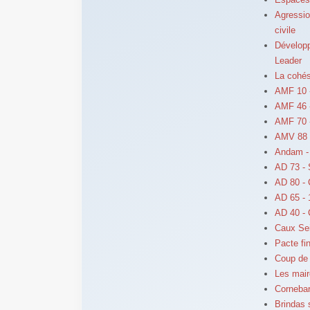
Agression
civile
Développ
Leader
La cohés
AMF 10 -
AMF 46 -
AMF 70 -
AMV 88 
Andam - 
AD 73 - 
AD 80 -
AD 65 - 
AD 40 - 
Caux Sei
Pacte fin
Coup de 
Les mair
Cornebar
Brindas 