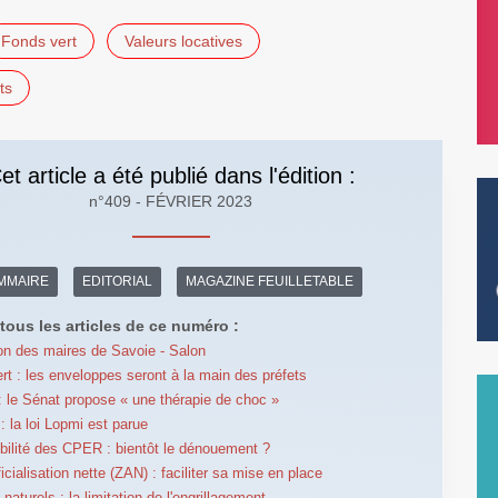
Fonds vert
Valeurs locatives
ts
et article a été publié dans l'édition :
n°409 - FÉVRIER 2023
MMAIRE
EDITORIAL
MAGAZINE FEUILLETABLE
tous les articles de ce numéro :
on des maires de Savoie - Salon
rt : les enveloppes seront à la main des préfets
 le Sénat propose « une thérapie de choc »
: la loi Lopmi est parue
bilité des CPER : bientôt le dénouement ?
ficialisation nette (ZAN) : faciliter sa mise en place
aturels : la limitation de l'engrillagement