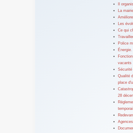
Il organ
La mairi
Améliore
Les évol
Ce qui c
Travaill
Police m
Énergie. 
Fonction
vacants
Sécurité
Qualité d
place d'
Catastro
28 déce
Réglemen
temporai
Redevanc
Agences 
Document