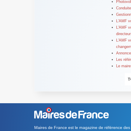
Photovol
Conduite
Gestionn
L'AMF vo
L'AMF vo
directeu
L'AMF vo
changeme
Annoncer
Les réfé
Le maire 
T
Maires de France est le magazine de référence des