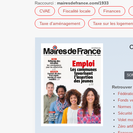
Raccourci :
mairesdefrance.com/1933
CVAE
Fiscalité locale
Finances
Taxe d'aménagement
Taxe sur les logemen
C
SO
Retrouver 
Fédérati
Fonds ve
Normes :
Sécurité 
Volet mo
Zéro arti
Espaces n