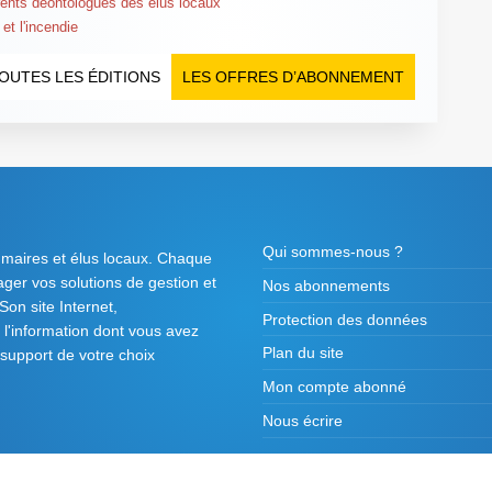
rents déontologues des élus locaux
et l'incendie
OUTES LES ÉDITIONS
LES OFFRES D’ABONNEMENT
Qui sommes-nous ?
 maires et élus locaux. Chaque
tager vos solutions de gestion et
Nos abonnements
on site Internet,
Protection des données
l'information dont vous avez
Plan du site
 support de votre choix
Mon compte abonné
Nous écrire