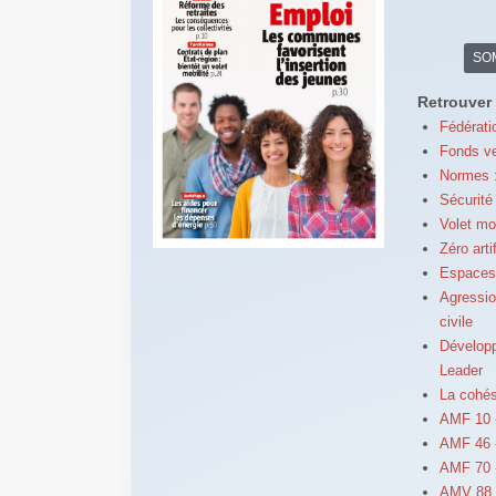
SO
Retrouver 
Fédérati
Fonds ve
Normes :
Sécurité 
Volet mo
Zéro arti
Espaces n
Agression
civile
Développ
Leader
La cohés
AMF 10 -
AMF 46 -
AMF 70 -
AMV 88 