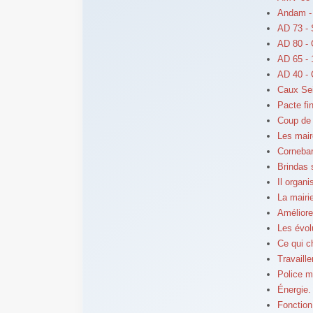
Andam - 
AD 73 - 
AD 80 -
AD 65 - 
AD 40 - 
Caux Sei
Pacte fin
Coup de 
Les mair
Cornebar
Brindas 
Il organ
La mairi
Améliore
Les évol
Ce qui c
Travaill
Police m
Énergie. 
Fonction