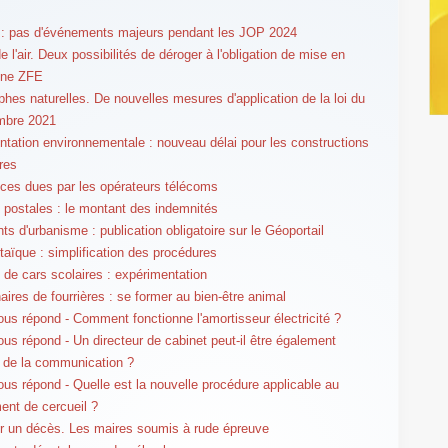
 : pas d'événements majeurs pendant les JOP 2024
e l'air. Deux possibilités de déroger à l'obligation de mise en
une ZFE
phes naturelles. De nouvelles mesures d'application de la loi du
mbre 2021
tation environnementale : nouveau délai pour les constructions
res
es dues par les opérateurs télécoms
postales : le montant des indemnités
s d'urbanisme : publication obligatoire sur le Géoportail
taïque : simplification des procédures
 de cars scolaires : expérimentation
aires de fourrières : se former au bien-être animal
us répond - Comment fonctionne l'amortisseur électricité ?
us répond - Un directeur de cabinet peut-il être également
r de la communication ?
us répond - Quelle est la nouvelle procédure applicable au
nt de cercueil ?
 un décès. Les maires soumis à rude épreuve