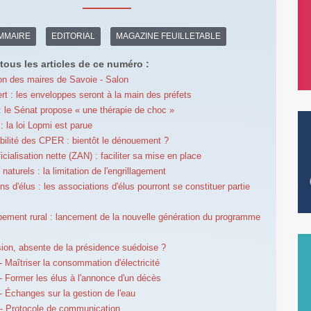
MMAIRE
EDITORIAL
MAGAZINE FEUILLETABLE
tous les articles de ce numéro :
on des maires de Savoie - Salon
rt : les enveloppes seront à la main des préfets
 le Sénat propose « une thérapie de choc »
: la loi Lopmi est parue
bilité des CPER : bientôt le dénouement ?
ficialisation nette (ZAN) : faciliter sa mise en place
aturels : la limitation de l'engrillagement
s d'élus : les associations d'élus pourront se constituer partie
ement rural : lancement de la nouvelle génération du programme
ion, absente de la présidence suédoise ?
 Maîtriser la consommation d'électricité
 Former les élus à l'annonce d'un décès
 Échanges sur la gestion de l'eau
- Protocole de communication