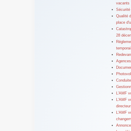
vacants
Sécurité
Qualité d
place d'
Catastro
28 déce
Réglemen
temporai
Redevanc
Agences 
Document
Photovol
Conduite
Gestionn
L'AMF vo
L'AMF vo
directeu
L'AMF vo
changeme
Annoncer