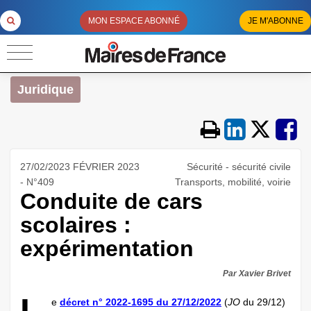
MON ESPACE ABONNÉ
JE M'ABONNE
Juridique
27/02/2023 FÉVRIER 2023
Sécurité - sécurité civile
- N°409
Transports, mobilité, voirie
Conduite de cars
scolaires :
expérimentation
Par Xavier Brivet
e
décret n° 2022-1695 du 27/12/2022
(
JO
du 29/12)