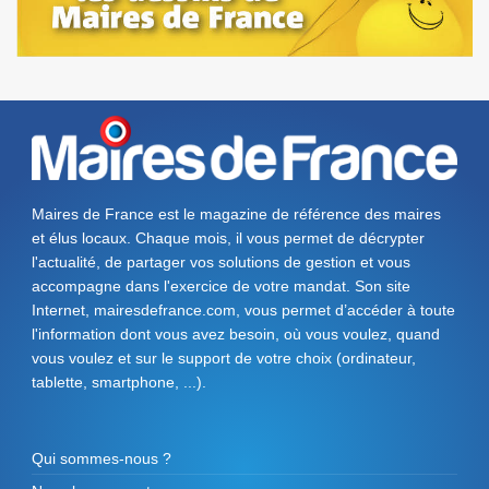
Maires de France est le magazine de référence des maires
et élus locaux. Chaque mois, il vous permet de décrypter
l'actualité, de partager vos solutions de gestion et vous
accompagne dans l'exercice de votre mandat. Son site
Internet, mairesdefrance.com, vous permet d’accéder à toute
l'information dont vous avez besoin, où vous voulez, quand
vous voulez et sur le support de votre choix (ordinateur,
tablette, smartphone, ...).
Qui sommes-nous ?