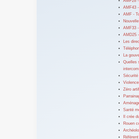
AMF28 - 
AMF43 - 
AMF - To
Nouvelle
AMF33 -
AMD25 -
Les dire
Téléphon
La gouv
Quelles s
intercom
Sécurité
Violence
Zéro arti
Parraina
Aménagem
Santé men
Il crée d
Rouen co
Archéolo
Référent