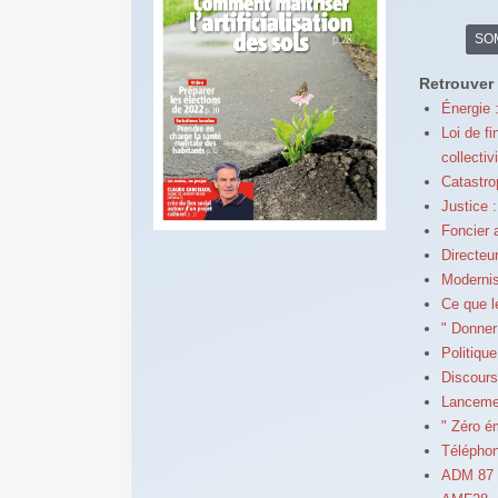
SO
Retrouver 
Énergie :
Loi de f
collectiv
Catastro
Justice :
Foncier a
Directeur
Modernis
Ce que l
" Donner 
Politiqu
Discours
Lancemen
" Zéro é
Téléphoni
ADM 87 -