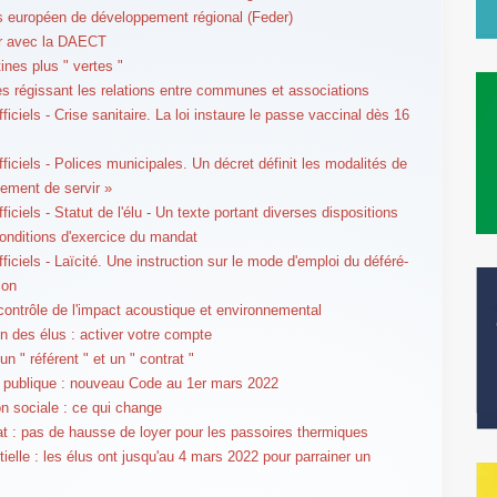
 européen de développement régional (Feder)
er avec la DAECT
ines plus " vertes "
es régissant les relations entre communes et associations
ficiels - Crise sanitaire. La loi instaure le passe vaccinal dès 16
fficiels - Polices municipales. Un décret définit les modalités de
gement de servir »
ficiels - Statut de l'élu - Un texte portant diverses dispositions
conditions d'exercice du mandat
ficiels - Laïcité. Une instruction sur le mode d'emploi du déféré-
ion
 contrôle de l'impact acoustique et environnemental
n des élus : activer votre compte
 un " référent " et un " contrat "
 publique : nouveau Code au 1er mars 2022
on sociale : ce qui change
at : pas de hausse de loyer pour les passoires thermiques
tielle : les élus ont jusqu'au 4 mars 2022 pour parrainer un