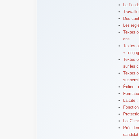
Le Fonds
Travaill
Des cant
Les règl
Textes of
ans
Textes o
« l'enga
Textes of
sur les 
Textes of
suspens
Éolien :
Formatio
Laïcité :
Fonction
Protecti
Loi Clim
Présiden
candidat