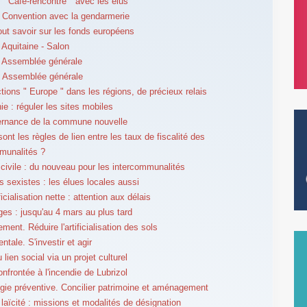
" Café-rencontre " avec les élus
Convention avec la gendarmerie
ut savoir sur les fonds européens
 Aquitaine - Salon
 Assemblée générale
 Assemblée générale
ctions " Europe " dans les régions, de précieux relais
ie : réguler les sites mobiles
ernance de la commune nouvelle
ont les règles de lien entre les taux de fiscalité des
munalités ?
 civile : du nouveau pour les intercommunalités
s sexistes : les élues locales aussi
ficialisation nette : attention aux délais
ges : jusqu'au 4 mars au plus tard
ent. Réduire l'artificialisation des sols
tale. S'investir et agir
u lien social via un projet culturel
nfrontée à l'incendie de Lubrizol
gie préventive. Concilier patrimoine et aménagement
 laïcité : missions et modalités de désignation