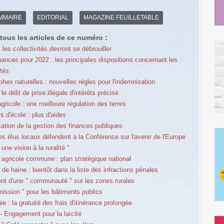
MMAIRE
EDITORIAL
MAGAZINE FEUILLETABLE
tous les articles de ce numéro :
 les collectivités devront se débrouiller
inances pour 2022 : les principales dispositions concernant les
ités
phes naturelles : nouvelles règles pour l'indemnisation
 le délit de prise illégale d'intérêts précisé
gricole : une meilleure régulation des terres
s d'école : plus d'aides
ation de la gestion des finances publiques
es élus locaux défendent à la Conférence sur l'avenir de l'Europe
une vision à la ruralité "
e agricole commune : plan stratégique national
 de haine : bientôt dans la liste des infractions pénales
t d'une " communauté " sur les zones rurales
mission " pour les bâtiments publics
e : la gratuité des frais d'itinérance prolongée
 Engagement pour la laïcité