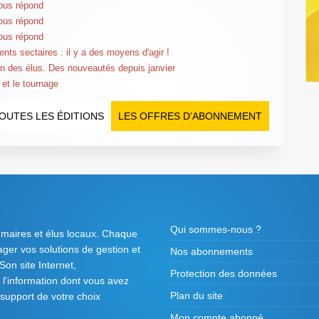
ous répond
ous répond
ous répond
ts sectaires : il y a des moyens d'agir !
n des élus. Des nouveautés depuis janvier
 et le tournage
OUTES LES ÉDITIONS
LES OFFRES D’ABONNEMENT
Qui sommes-nous ?
 maires et élus locaux. Chaque
tager vos solutions de gestion et
Nos abonnements
on site Internet,
Protection des données
l'information dont vous avez
Plan du site
 support de votre choix
Mon compte abonné