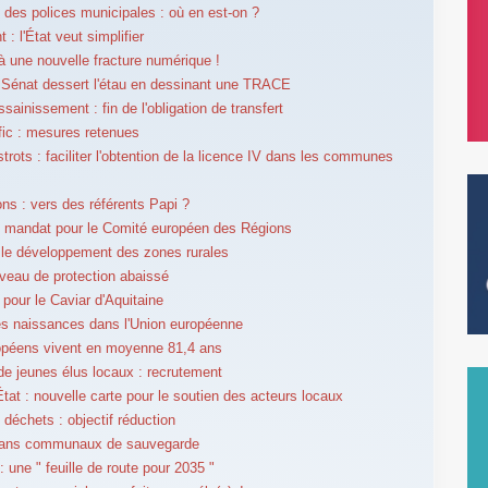
des polices municipales : où en est-on ?
: l'État veut simplifier
 à une nouvelle fracture numérique !
 Sénat dessert l'étau en dessinant une TRACE
sainissement : fin de l'obligation de transfert
fic : mesures retenues
strots : faciliter l'obtention de la licence IV dans les communes
ons : vers des référents Papi ?
 mandat pour le Comité européen des Régions
 le développement des zones rurales
iveau de protection abaissé
pour le Caviar d'Aquitaine
s naissances dans l'Union européenne
opéens vivent en moyenne 81,4 ans
e jeunes élus locaux : recrutement
État : nouvelle carte pour le soutien des acteurs locaux
 déchets : objectif réduction
lans communaux de sauvegarde
 une " feuille de route pour 2035 "