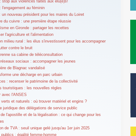
 stop aux violences faites aux élu(e)s!
 l'engagement au féminin
 un nouveau président pour les maires du Loiret
e du cuivre : une première étape réussie
aïsme en Gironde : partager les recettes
er l'agriculture et l'alimentation
n milieu rural : les élus s'investissent pour les accompagner
utter contre le bruit
renne sa cabine de téléconsultation
, réseaux sociaux : accompagner les jeunes
ière de Blagnac vandalisé
nsforme une décharge en parc urbain
es : recenser le patrimoine de la collectivité
s touristiques : les nouvelles règles
er avec l'ANSES
verts et naturels : où trouver matériel et engins ?
e juridique des délégations de service public
e l'apostille et de la légalisation : ce qui change pour les
es
n de TVA : seuil unique gelé jusqu'au 1er juin 2025
 publics : égalité femme-homme