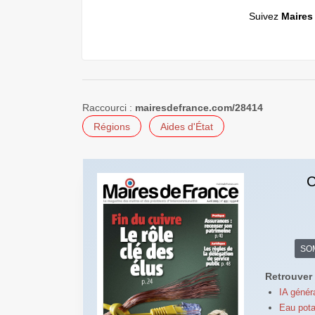
Suivez
Maires
Raccourci :
mairesdefrance.com/28414
Régions
Aides d'État
C
SO
Retrouver 
IA génér
Eau potab