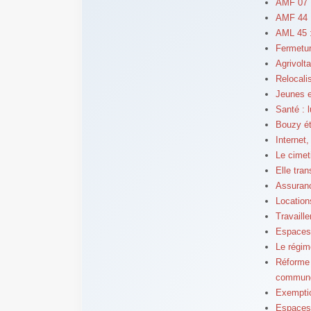
AMF 07 :
AMF 44 :
AML 45 :
Fermetur
Agrivolt
Relocalis
Jeunes e
Santé : l
Bouzy ét
Internet
Le cimet
Elle tra
Assuranc
Location
Travaill
Espaces 
Le régim
Réforme d
commun
Exemptio
Espaces