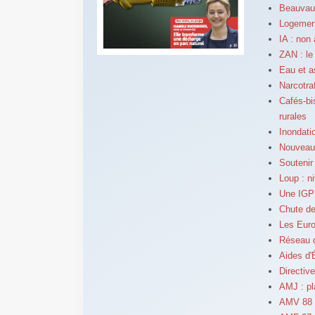
Beauvau 
Logement 
IA : non
ZAN : le
Eau et as
Narcotra
Cafés-bi
rurales
Inondati
Nouveau
Soutenir
Loup : n
Une IGP 
Chute de
Les Eur
Réseau d
Aides d'
Directive
AMJ : p
AMV 88 :