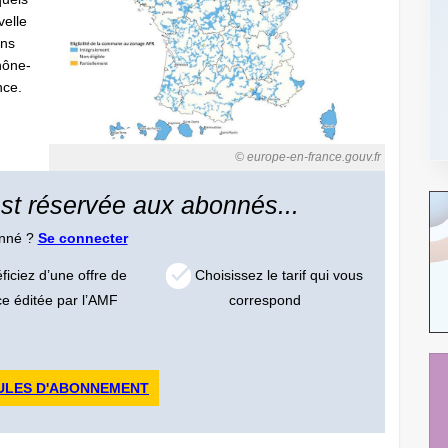
velle
ans
hône-
nce.
© europe-en-france.gouv.fr
 est réservée aux abonnés...
onné ?
Se connecter
iciez d’une offre de
Choisissez le tarif qui vous
ce éditée par l’AMF
correspond
ULES D'ABONNEMENT