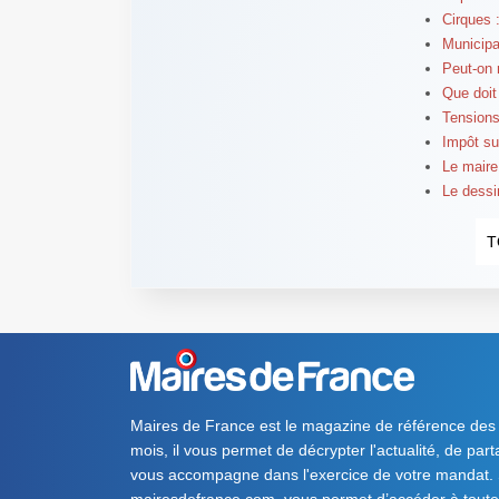
Cirques 
Municipa
Peut-on 
Que doit
Tensions 
Impôt su
Le maire
Le dessin
T
Maires de France est le magazine de référence des
mois, il vous permet de décrypter l'actualité, de par
vous accompagne dans l'exercice de votre mandat. S