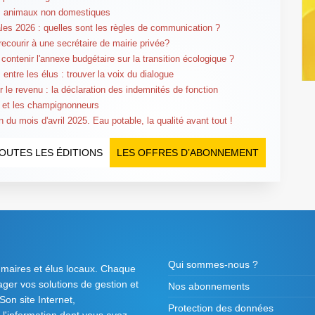
: animaux non domestiques
les 2026 : quelles sont les règles de communication ?
recourir à une secrétaire de mairie privée?
 contenir l'annexe budgétaire sur la transition écologique ?
entre les élus : trouver la voix du dialogue
r le revenu : la déclaration des indemnités de fonction
 et les champignonneurs
 du mois d'avril 2025. Eau potable, la qualité avant tout !
OUTES LES ÉDITIONS
LES OFFRES D’ABONNEMENT
Qui sommes-nous ?
 maires et élus locaux. Chaque
tager vos solutions de gestion et
Nos abonnements
on site Internet,
Protection des données