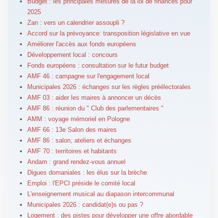
Budget : les principales mesures de la loi de finances pour
2025
Zan : vers un calendrier assoupli ?
Accord sur la prévoyance: transposition législative en vue
Améliorer l'accès aux fonds européens
Développement local : concours
Fonds européens : consultation sur le futur budget
AMF 46 : campagne sur l'engagement local
Municipales 2026 : échanges sur les règles préélectorales
AMF 03 : aider les maires à annoncer un décès
AMF 86 : réunion du " Club des parlementaires "
AMM : voyage mémoriel en Pologne
AMF 66 : 13e Salon des maires
AMF 86 : salon, ateliers et échanges
AMF 70 : territoires et habitants
Andam : grand rendez-vous annuel
Digues domaniales : les élus sur la brèche
Emploi : l'EPCI préside le comité local
L'enseignement musical au diapason intercommunal
Municipales 2026 : candidat(e)s ou pas ?
Logement : des pistes pour développer une offre abordable