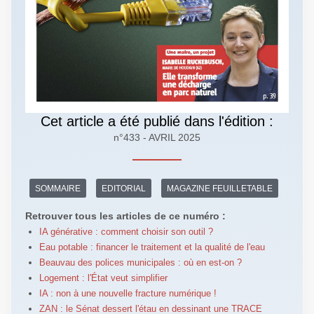
Cet article a été publié dans l'édition :
n°433 - AVRIL 2025
SOMMAIRE
EDITORIAL
MAGAZINE FEUILLETABLE
Retrouver tous les articles de ce numéro :
IA générative : comment choisir son outil ?
Eau potable : financer le traitement et la qualité de l'eau
Beauvau des polices municipales : où en est-on ?
Logement : l'État veut simplifier
IA : non à une nouvelle fracture numérique !
ZAN : le Sénat dessert l'étau en dessinant une TRACE