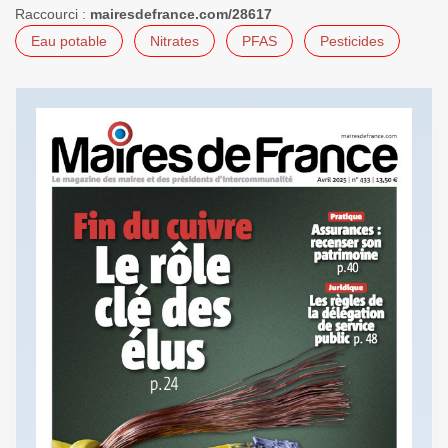
Raccourci :
mairesdefrance.com/28617
Eau potable
Nitrates
PFAS
Pesticides