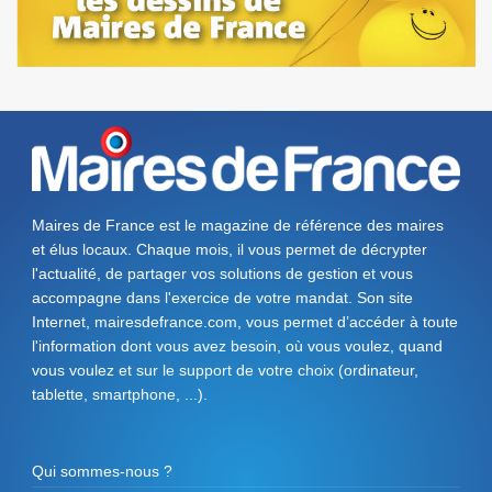
Maires de France est le magazine de référence des maires
et élus locaux. Chaque mois, il vous permet de décrypter
l'actualité, de partager vos solutions de gestion et vous
accompagne dans l'exercice de votre mandat. Son site
Internet, mairesdefrance.com, vous permet d’accéder à toute
l'information dont vous avez besoin, où vous voulez, quand
vous voulez et sur le support de votre choix (ordinateur,
tablette, smartphone, ...).
Qui sommes-nous ?