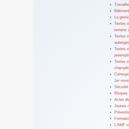
Travaille
Bâtiment
La gesti
Textes of
terrains 
Textes o
auberges
Textes o
préempti
Textes of
champêt
Correspo
1er nov
Sécurité
Risques 
Actes de
Jeunes 
Préventi
Formatio
L'AMF vo