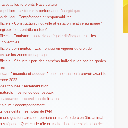
r avec... les référents Pass culture
s publics : améliorer la performance énergétique
on de l'eau. Compétences et responsabilités
ficiels - Construction : nouvelle attestation relative au risque "
argileux " et contrôle renforcé
fficiels - Tourisme : nouvelle catégorie d'hébergement : les
 collectives
fficiels commentés - Eau : entrée en vigueur du droit de
on sur les zones de captage
ficiels - Sécurité : port des caméras individuelles par les gardes
res
ndant " incendie et secours " : une nomination à prévoir avant le
embre 2022
 des tribunes : règlementation
naturels : résilience des réseaux
 naissance : second lien de filiation
majeurs : accompagnement
on des délits : les notes de l'AMF
n des gestionnaires de fourrière en matière de bien-être animal
us répond - Quel est le rôle du maire dans la scolarisation des