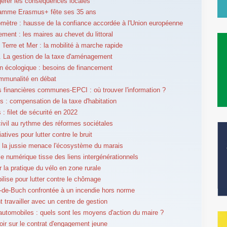
 gérer les conséquences locales
ramme Erasmus+ fête ses 35 ans
mètre : hausse de la confiance accordée à l'Union européenne
ent : les maires au chevet du littoral
e Terre et Mer : la mobilité à marche rapide
é. La gestion de la taxe d'aménagement
on écologique : besoins de financement
ommunalité en débat
s financières communes-EPCI : où trouver l'information ?
s : compensation de la taxe d'habitation
 : filet de sécurité en 2022
civil au rythme des réformes sociétales
tiatives pour lutter contre le bruit
 la jussie menace l'écosystème du marais
le numérique tisse des liens intergénérationnels
r la pratique du vélo en zone rurale
bilise pour lutter contre le chômage
-de-Buch confrontée à un incendie hors norme
travailler avec un centre de gestion
utomobiles : quels sont les moyens d'action du maire ?
oir sur le contrat d'engagement jeune