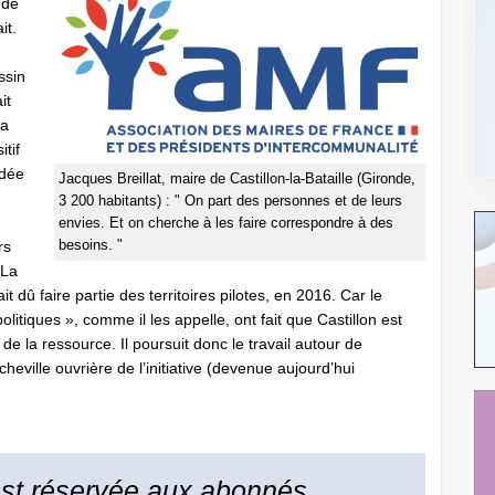
 de
it.
ssin
it
la
tif
idée
Jacques Breillat, maire de Castillon-la-Bataille (Gironde,
3 200 habitants) : " On part des personnes et de leurs
envies. Et on cherche à les faire correspondre à des
besoins. "
rs
 La
 dû faire partie des territoires pilotes, en 2016. Car le
olitiques », comme il les appelle, ont fait que Castillon est
 de la ressource. Il poursuit donc le travail autour de
cheville ouvrière de l’initiative (devenue aujourd’hui
 est réservée aux abonnés...