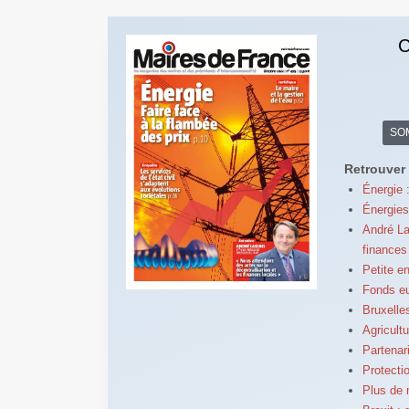
C
SO
Retrouver 
Énergie 
Énergies
André La
finances
Petite e
Fonds eu
Bruxelle
Agricult
Partenar
Protectio
Plus de 