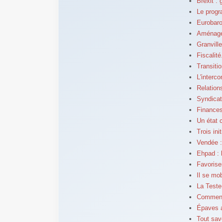
Brexit :
Le prog
Eurobaro
Aménagem
Granvill
Fiscalit
Transiti
L'interc
Relation
Syndicat
Finances
Un état 
Trois ini
Vendée :
Ehpad : 
Favorise
Il se mo
La Teste
Comment 
Épaves a
Tout sav