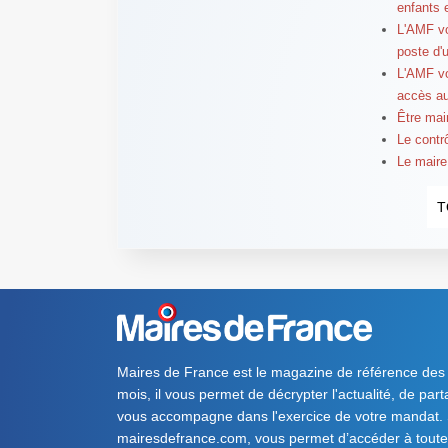
enfants 
L'AMF vo
poste d'
L'AMF vo
accès a
Être mair
Le contr
Le maire
T
Maires de France est le magazine de référence des
mois, il vous permet de décrypter l'actualité, de par
vous accompagne dans l'exercice de votre mandat. S
mairesdefrance.com, vous permet d’accéder à toute 