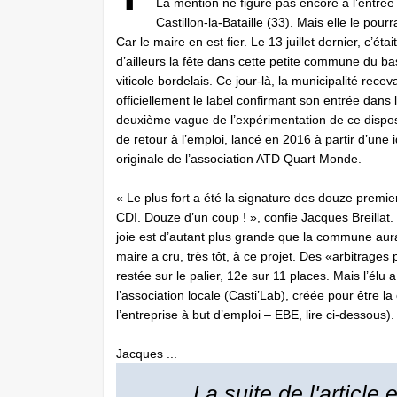
La mention ne figure pas encore à l’entrée
Castillon-la-Bataille (33). Mais elle le pourra
Car le maire en est fier. Le 13 juillet dernier, c’était
d’ailleurs la fête dans cette petite commune du ba
viticole bordelais. Ce jour-là, la municipalité receva
officiellement le label confirmant son entrée dans 
deuxième vague de l’expérimentation de ce disposi
de retour à l’emploi, lancé en 2016 à partir d’une 
originale de l’association ATD Quart Monde.
« Le plus fort a été la signature des douze premie
CDI. Douze d’un coup ! », confie Jacques Breillat.
joie est d’autant plus grande que la commune aurait
maire a cru, très tôt, à ce projet. Des «arbitrages p
restée sur le palier, 12e sur 11 places. Mais l’élu a
l’association locale (Casti’Lab), créée pour être la 
l’entreprise à but d’emploi – EBE, lire ci-dessous).
Jacques ...
La suite de l'article