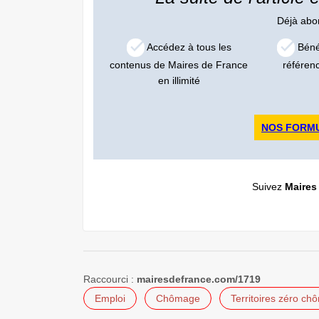
Déjà ab
Accédez à tous les
Bénéf
contenus de Maires de France
référen
en illimité
NOS FORM
Suivez
Maires
Raccourci :
mairesdefrance.com/1719
Emploi
Chômage
Territoires zéro ch