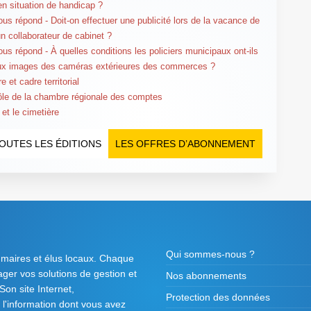
en situation de handicap ?
us répond - Doit-on effectuer une publicité lors de la vacance de
un collaborateur de cabinet ?
us répond - À quelles conditions les policiers municipaux ont-ils
ux images des caméras extérieures des commerces ?
e et cadre territorial
ôle de la chambre régionale des comptes
 et le cimetière
OUTES LES ÉDITIONS
LES OFFRES D’ABONNEMENT
Qui sommes-nous ?
 maires et élus locaux. Chaque
tager vos solutions de gestion et
Nos abonnements
on site Internet,
Protection des données
l'information dont vous avez