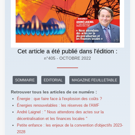
Cet article a été publié dans l'édition :
n°405 - OCTOBRE 2022
SOMMAIRE
EDITORIAL
MAGAZINE FEUILLETABLE
Retrouver tous les articles de ce numéro :
Énergie : que faire face à l'explosion des coûts ?
Énergies renouvelables : les réserves de l'AMF
André Laignel : " Nous attendons des actes sur la
décentralisation et les finances locales "
Petite enfance : les enjeux de la convention d'objectifs 2023-
2028