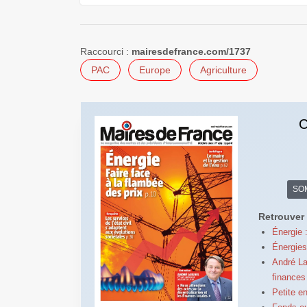
Raccourci :
mairesdefrance.com/1737
PAC
Europe
Agriculture
C
SO
Retrouver 
Énergie 
Énergies
André La
finances
Petite e