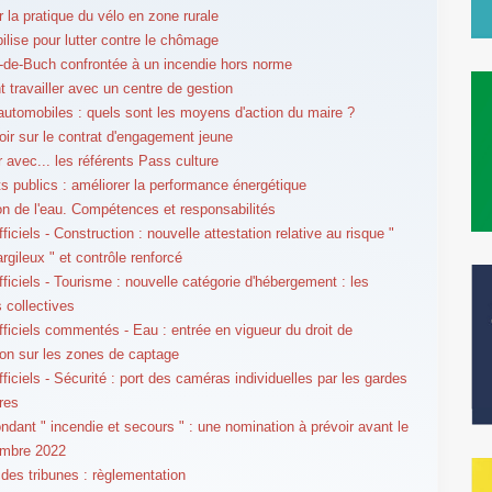
r la pratique du vélo en zone rurale
bilise pour lutter contre le chômage
-de-Buch confrontée à un incendie hors norme
travailler avec un centre de gestion
utomobiles : quels sont les moyens d'action du maire ?
oir sur le contrat d'engagement jeune
r avec... les référents Pass culture
s publics : améliorer la performance énergétique
on de l'eau. Compétences et responsabilités
ficiels - Construction : nouvelle attestation relative au risque "
argileux " et contrôle renforcé
fficiels - Tourisme : nouvelle catégorie d'hébergement : les
 collectives
fficiels commentés - Eau : entrée en vigueur du droit de
on sur les zones de captage
ficiels - Sécurité : port des caméras individuelles par les gardes
res
ndant " incendie et secours " : une nomination à prévoir avant le
embre 2022
 des tribunes : règlementation