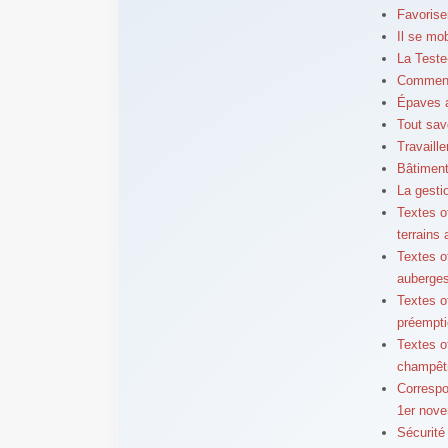
Favorise
Il se mo
La Teste
Comment 
Épaves a
Tout sav
Travaille
Bâtiment
La gesti
Textes of
terrains 
Textes o
auberges
Textes o
préempti
Textes of
champêt
Correspo
1er nov
Sécurité