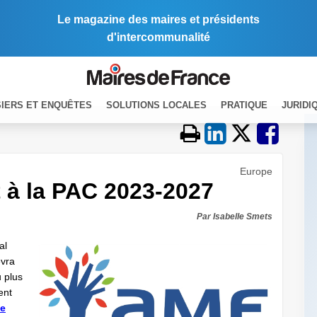
Le magazine des maires et présidents
d'intercommunalité
IERS ET ENQUÊTES
SOLUTIONS LOCALES
PRATIQUE
JURIDI
Europe
rt à la PAC 2023-2027
Par Isabelle Smets
al
evra
u plus
ent
le