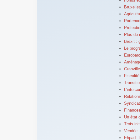
Fonds eu
Bruxelle
Agricult
Partenar
Protectio
Plus de 
Brexit :
Le prog
Eurobaro
Aménagem
Granvill
Fiscalit
Transiti
L'interc
Relation
Syndicat
Finances
Un état 
Trois ini
Vendée :
Ehpad : 