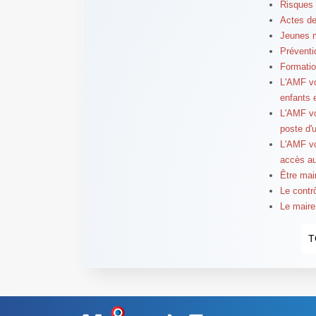
Risques 
Actes de
Jeunes 
Préventi
Formatio
L'AMF vo
enfants 
L'AMF vo
poste d'
L'AMF vo
accès a
Être mair
Le contr
Le maire
T