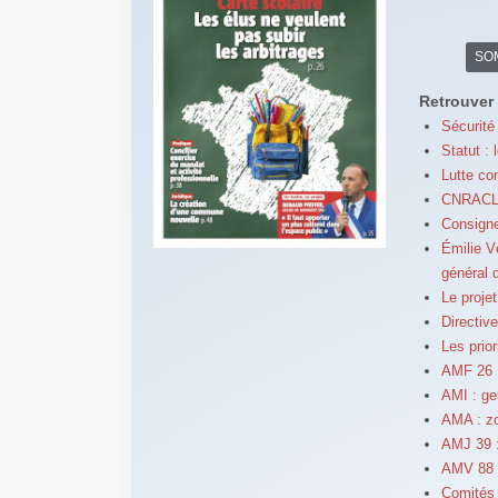
SO
Retrouver 
Sécurité 
Statut :
Lutte co
CNRACL : 
Consigne
Émilie V
général 
Le projet
Directiv
Les prior
AMF 26 :
AMI : ge
AMA : zo
AMJ 39 : 
AMV 88 :
Comités 