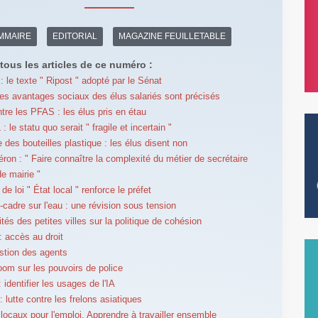
MMAIRE
EDITORIAL
MAGAZINE FEUILLETABLE
tous les articles de ce numéro :
: le texte " Ripost " adopté par le Sénat
 les avantages sociaux des élus salariés sont précisés
ntre les PFAS : les élus pris en étau
le statu quo serait " fragile et incertain "
 des bouteilles plastique : les élus disent non
éron : " Faire connaître la complexité du métier de secrétaire
de mairie "
 de loi " État local " renforce le préfet
e-cadre sur l'eau : une révision sous tension
ités des petites villes sur la politique de cohésion
 accès au droit
stion des agents
om sur les pouvoirs de police
identifier les usages de l'IA
 lutte contre les frelons asiatiques
locaux pour l'emploi. Apprendre à travailler ensemble