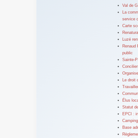
Val de G
La comm
service c
Carte sc
Renatura
Luzé ren
Renaud P
public
Sainte-P
Concilie
Organise
Le droit 
Travaille
Commune n
Élus loc
Statut de
EPCI : i
Campings
Base adr
Règlemen