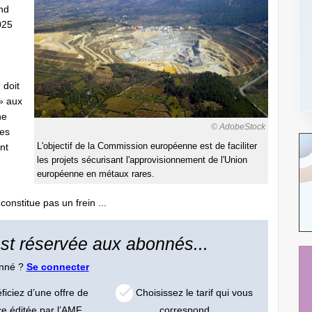
ond
025
 doit
» aux
ne
© AdobeStock
les
nt
L'objectif de la Commission européenne est de faciliter
les projets sécurisant l'approvisionnement de l'Union
européenne en métaux rares.
constitue pas un frein ...
 est réservée aux abonnés...
onné ?
Se connecter
iciez d’une offre de
Choisissez le tarif qui vous
ce éditée par l’AMF
correspond