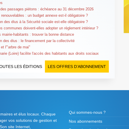
és
 des passages piétons : échéance au 31 décembre 2026
 renouvelables : un budget annexe est-il obligatoire ?
tion des élus à la Sécurité sociale est-elle obligatoire ?
es communes doivent-elles adopter un règlement intérieur ?
s mairie-habitants : trouver la bonne distance
n des élus : le financement par la collectivité
et l'"arbre de mai"
rie (Loire) facilite l'accès des habitants aux droits sociaux
OUTES LES ÉDITIONS
LES OFFRES D’ABONNEMENT
Qui sommes-nous ?
 maires et élus locaux. Chaque
tager vos solutions de gestion et
Nos abonnements
on site Internet,