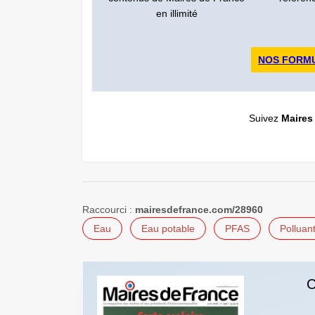
en illimité
NOS FORM
Suivez
Maires
Raccourci :
mairesdefrance.com/28960
Eau
Eau potable
PFAS
Polluan
C