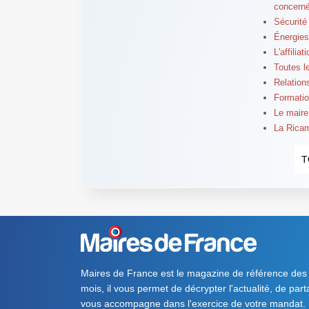
concern
Sécurité
Énergies
L'affilia
Toutes l
Relation
Formatio
Le maire 
La Ricama
T
Maires de France est le magazine de référence des
mois, il vous permet de décrypter l'actualité, de par
vous accompagne dans l'exercice de votre mandat. S