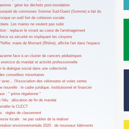
aronne : gérer les déchets post-inondation
unauté de communes Somme Sud-Ouest (Somme) a fait du
ivique un outil fort de cohésion sociale
olaire. Les maires ne veulent pas subir
tion : replacer le vivant au coeur de l'aménagement
force sa sécurité en impliquant les citoyens
feffer, maire de Mornant (Rhône), affiche l'art dans l'espace
azanne face à un cluster de cancers pédiatriques
r exercice du mandat et activité professionnelle
r le dialogue social dans une collectivité
des conseillers minoritaires
r avec... l'Association des véloroutes et voies vertes
ouvelle : le cadre juridique, institutionnel et financier
aux : " prime régalienne "
 l'élu : allocation de fin de mandat
nstaller la CLECT
 : règles de classement
esse locale : ne pas oublier de la réaliser
tation environnementale 2020 : de nouveaux bâtiments