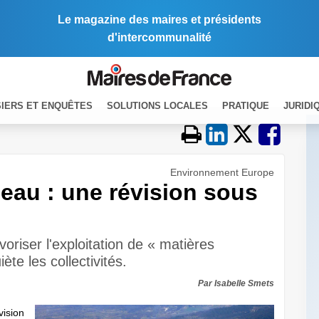
Le magazine des maires et présidents
d'intercommunalité
IERS ET ENQUÊTES
SOLUTIONS LOCALES
PRATIQUE
JURIDI
Environnement Europe
'eau : une révision sous
riser l'exploitation de « matières
ète les collectivités.
Par Isabelle Smets
ision