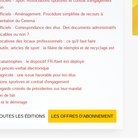
fficiels - Sport. Associations sportives et contrat d'engagement
ain
fficiels - Aménagement. Procédure simplifiée de recours à
mentation du Cerema
fficiels - Correspondance des élus. Des documents administratifs
cables ou non ?
ocatives des locaux professionnels : ce qu'il faut faire
utils, articles de sport : la filière de réemploi et de recyclage est
catastrophes : le dispositif FR-Alert est déployé
le procés-verbal électronique
agricole : une issue favorable pour les élus
ions sportives et contrat d'engagement
gards croisés de présidentes sur leur mandat
n de fait
 et le déminage
OUTES LES ÉDITIONS
LES OFFRES D’ABONNEMENT