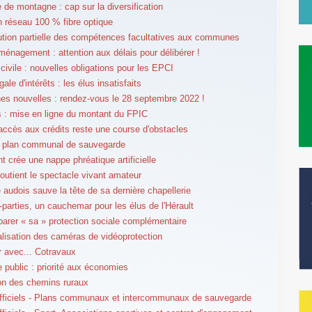
 de montagne : cap sur la diversification
un réseau 100 % fibre optique
tution partielle des compétences facultatives aux communes
ménagement : attention aux délais pour délibérer !
 civile : nouvelles obligations pour les EPCI
égale d'intérêts : les élus insatisfaits
 nouvelles : rendez-vous le 28 septembre 2022 !
 : mise en ligne du montant du FPIC
l'accès aux crédits reste une course d'obstacles
e plan communal de sauvegarde
 crée une nappe phréatique artificielle
soutient le spectacle vivant amateur
 audois sauve la tête de sa dernière chapellerie
-parties, un cauchemar pour les élus de l'Hérault
parer « sa » protection sociale complémentaire
lisation des caméras de vidéoprotection
er avec... Cotravaux
e public : priorité aux économies
on des chemins ruraux
fficiels - Plans communaux et intercommunaux de sauvegarde