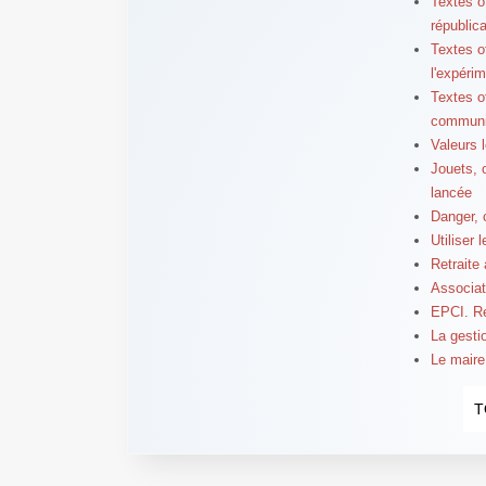
Textes o
républic
Textes o
l'expéri
Textes o
communi
Valeurs l
Jouets, o
lancée
Danger, 
Utiliser 
Retraite 
Associat
EPCI. Re
La gestio
Le maire
T