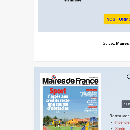
NOS FORM
Suivez
Maires
C
SO
Retrouver 
Incendie
Santé. L