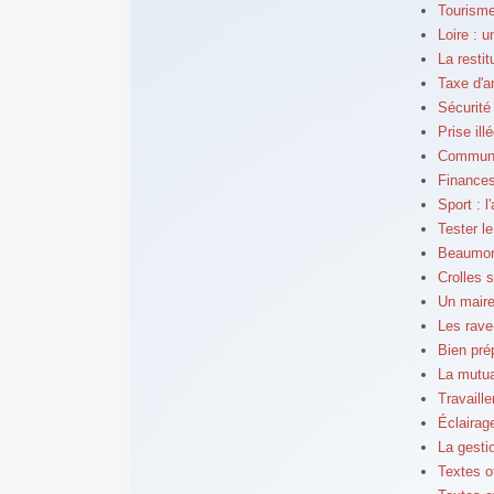
Tourisme
Loire : 
La resti
Taxe d'a
Sécurité
Prise ill
Communes
Finances
Sport : 
Tester l
Beaumont
Crolles 
Un maire
Les rave
Bien pré
La mutua
Travaill
Éclairag
La gesti
Textes o