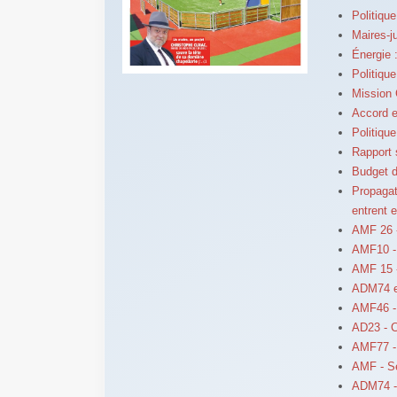
Politiqu
Maires-ju
Énergie 
Politique
Mission 
Accord e
Politiqu
Rapport s
Budget d
Propagati
entrent 
AMF 26 
AMF10 - 
AMF 15 -
ADM74 et
AMF46 - 
AD23 - Ca
AMF77 -
AMF - S
ADM74 -