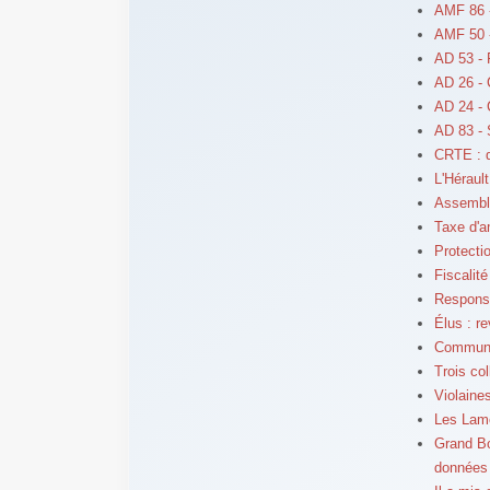
AMF 86 
AMF 50 -
AD 53 - 
AD 26 - 
AD 24 -
AD 83 -
CRTE : qu
L'Hérault
Assemblé
Taxe d'a
Protecti
Fiscalité
Responsa
Élus : r
Communes
Trois col
Violaine
Les Lamo
Grand Bo
données