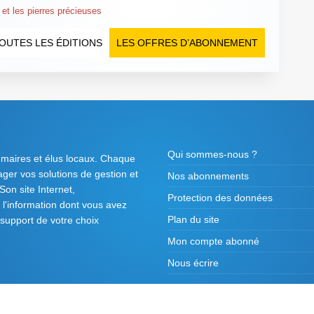
 et les pierres précieuses
OUTES LES ÉDITIONS
LES OFFRES D’ABONNEMENT
Qui sommes-nous ?
 maires et élus locaux. Chaque
tager vos solutions de gestion et
Nos abonnements
on site Internet,
Protection des données
l'information dont vous avez
Plan du site
 support de votre choix
Mon compte abonné
Nous écrire