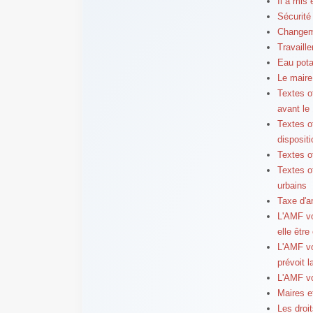
Il a mis
Sécurité
Changeme
Travaille
Eau pota
Le maire 
Textes o
avant le
Textes of
disposit
Textes of
Textes of
urbains
Taxe d'a
L'AMF vo
elle être
L'AMF vo
prévoit la
L'AMF vo
Maires e
Les droit