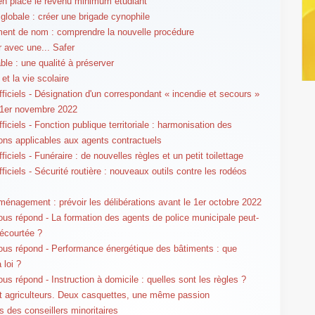
 en place le revenu minimum étudiant
 globale : créer une brigade cynophile
nt de nom : comprendre la nouvelle procédure
r avec une... Safer
ble : une qualité à préserver
et la vie scolaire
fficiels - Désignation d'un correspondant « incendie et secours »
 1er novembre 2022
ficiels - Fonction publique territoriale : harmonisation des
ions applicables aux agents contractuels
ficiels - Funéraire : de nouvelles règles et un petit toilettage
ficiels - Sécurité routière : nouveaux outils contre les rodéos
ménagement : prévoir les délibérations avant le 1er octobre 2022
us répond - La formation des agents de police municipale peut-
 écourtée ?
us répond - Performance énergétique des bâtiments : que
 loi ?
us répond - Instruction à domicile : quelles sont les règles ?
t agriculteurs. Deux casquettes, une même passion
s des conseillers minoritaires