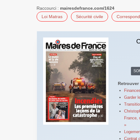
Raccourci :
mairesdefrance.com/1624
Loi Matras
Sécurité civile
Corresponda
C
SO
Retrouver 
Finances
Garder le
Transiti
Christoph
France, m
»
Logement 
Contrat 