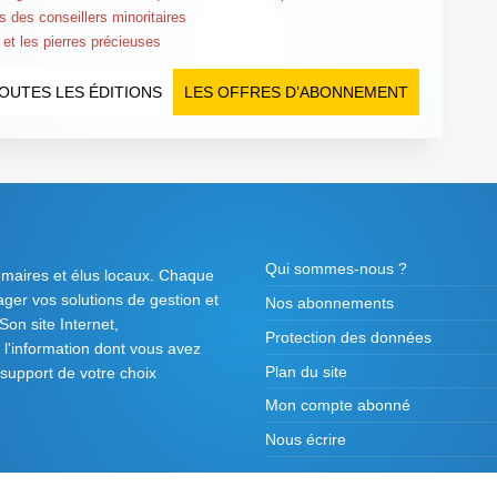
s des conseillers minoritaires
 et les pierres précieuses
OUTES LES ÉDITIONS
LES OFFRES D’ABONNEMENT
Qui sommes-nous ?
 maires et élus locaux. Chaque
tager vos solutions de gestion et
Nos abonnements
on site Internet,
Protection des données
l'information dont vous avez
Plan du site
 support de votre choix
Mon compte abonné
Nous écrire