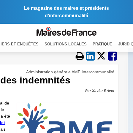
Le magazine des maires et présidents
d'intercommunalité
IERS ET ENQUÊTES
SOLUTIONS LOCALES
PRATIQUE
JURIDI
Administration générale AMF Intercommunalité
n des indemnités
Par Xavier Brivet
nal de
 de
 a été
let
mais