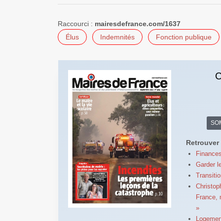
Raccourci :
mairesdefrance.com/1637
Élus
Indemnités
Fonction publique
C
SO
Retrouver 
Finances
Garder le
Transiti
Christoph
France, m
»
Logement 