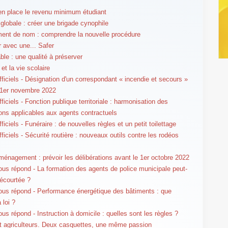
 en place le revenu minimum étudiant
 globale : créer une brigade cynophile
nt de nom : comprendre la nouvelle procédure
r avec une... Safer
ble : une qualité à préserver
et la vie scolaire
fficiels - Désignation d'un correspondant « incendie et secours »
 1er novembre 2022
ficiels - Fonction publique territoriale : harmonisation des
ions applicables aux agents contractuels
ficiels - Funéraire : de nouvelles règles et un petit toilettage
ficiels - Sécurité routière : nouveaux outils contre les rodéos
ménagement : prévoir les délibérations avant le 1er octobre 2022
us répond - La formation des agents de police municipale peut-
 écourtée ?
us répond - Performance énergétique des bâtiments : que
 loi ?
us répond - Instruction à domicile : quelles sont les règles ?
t agriculteurs. Deux casquettes, une même passion