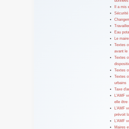
données
Il a mis
Sécurité
Changeme
Travaille
Eau pota
Le maire 
Textes o
avant le
Textes of
disposit
Textes of
Textes of
urbains
Taxe d'a
L'AMF vo
elle être
L'AMF vo
prévoit la
L'AMF vo
Maires e