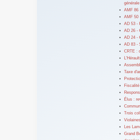
générale
AMF 86 
AMF 50 -
AD 53 - 
AD 26 - 
AD 24 -
AD 83 -
CRTE : qu
L'Hérault
Assemblé
Taxe d'a
Protecti
Fiscalité
Responsa
Élus : r
Communes
Trois col
Violaine
Les Lamo
Grand Bo