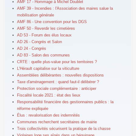
AMF 17 - Hommage à Michel Doublet
AMF 39 - Incendies : l'Association des maires salue la
mobilisation générale
AMF 86 - Une convention pour les DGS
AMF 50 - Reverdir les cimetières
AD 53 - Forum des élus locaux
AD 26 - Congrès et Salon
AD 24 - Congrès
AD 83 - Salon des communes
CRTE : quelle plus-value pour les territoires ?
L'Hérault capitalise sur la viticulture
Assemblées délibérantes : nouvelles dispositions
Taxe d'aménagement : quand faut-il délibérer ?
Protection sociale complémentaire : anticiper
Fiscalité locale 2021 : état des lieux
Responsabilité financière des gestionnaires publics : la
réforme expliquée
Élus : revalorisation des indemnités
Communes recherchent secrétaires de mairie
Trois collectivités sécurisent la pratique de la chasse
Violaines loge ses aînés dans un béguinage