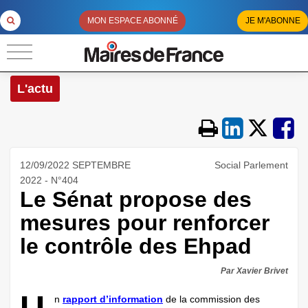
MON ESPACE ABONNÉ
JE M'ABONNE
L'actu
12/09/2022 SEPTEMBRE
Social Parlement
2022 - N°404
Le Sénat propose des
mesures pour renforcer
le contrôle des Ehpad
Par Xavier Brivet
n
rapport d’information
de la commission des