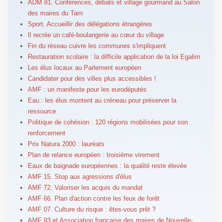
ADM 81. Conférences, débats et village gourmand au Salon
des maires du Tarn
Sport. Accueillir des délégations étrangères
Il recrée un café-boulangerie au cœur du village
Fin du réseau cuivre les communes s'impliquent
Restauration scolaire : la difficile application de la loi Egalim
Les élus locaux au Parlement européen
Candidater pour des villes plus accessibles !
AMF : un manifeste pour les eurodéputés
Eau : les élus montent au créneau pour préserver la
ressource
Politique de cohésion : 120 régions mobilisées pour son
renforcement
Prix Natura 2000 : lauréats
Plan de relance européen : troisième virement
Eaux de baignade européennes : la qualité reste élevée
AMF 15. Stop aux agressions d'élus
AMF 72. Valoriser les acquis du mandat
AMF 66. Plan d'action contre les feux de forêt
AMF 07. Culture du risque : êtes-vous prêt ?
AMF 93 et Association française des maires de Nouvelle-