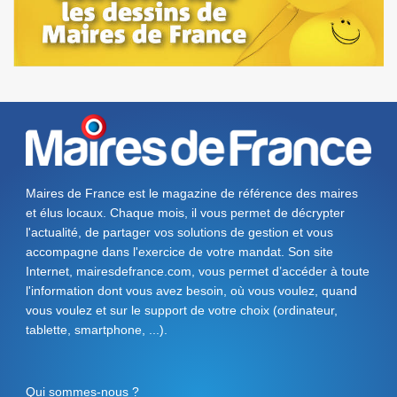
Maires de France est le magazine de référence des maires
et élus locaux. Chaque mois, il vous permet de décrypter
l'actualité, de partager vos solutions de gestion et vous
accompagne dans l'exercice de votre mandat. Son site
Internet, mairesdefrance.com, vous permet d’accéder à toute
l'information dont vous avez besoin, où vous voulez, quand
vous voulez et sur le support de votre choix (ordinateur,
tablette, smartphone, ...).
Qui sommes-nous ?