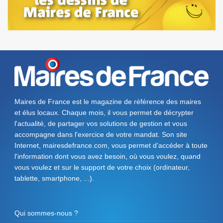
Maires de France est le magazine de référence des maires
et élus locaux. Chaque mois, il vous permet de décrypter
l'actualité, de partager vos solutions de gestion et vous
accompagne dans l'exercice de votre mandat. Son site
Internet, mairesdefrance.com, vous permet d’accéder à toute
l'information dont vous avez besoin, où vous voulez, quand
vous voulez et sur le support de votre choix (ordinateur,
tablette, smartphone, ...).
Qui sommes-nous ?