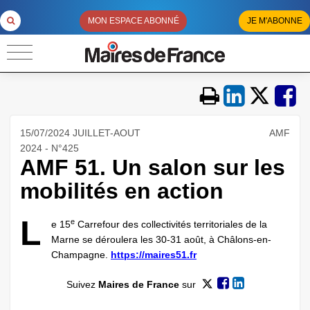
MON ESPACE ABONNÉ
JE M'ABONNE
15/07/2024 JUILLET-AOUT
AMF
2024 - N°425
AMF 51. Un salon sur les
mobilités en action
L
e
e 15
Carrefour des collectivités territoriales de la
Marne se déroulera les 30-31 août, à Châlons-en-
Champagne.
https://maires51.fr
Suivez
Maires de France
sur