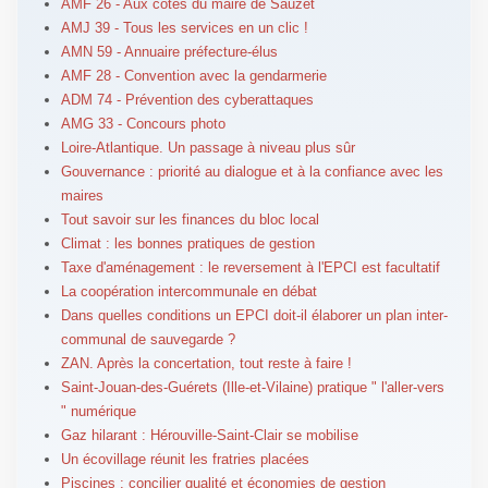
AMF 26 - Aux côtés du maire de Sauzet
AMJ 39 - Tous les services en un clic !
AMN 59 - Annuaire préfecture-élus
AMF 28 - Convention avec la gendarmerie
ADM 74 - Prévention des cyberattaques
AMG 33 - Concours photo
Loire-Atlantique. Un passage à niveau plus sûr
Gouvernance : priorité au dialogue et à la confiance avec les
maires
Tout savoir sur les finances du bloc local
Climat : les bonnes pratiques de gestion
Taxe d'aménagement : le reversement à l'EPCI est facultatif
La coopération intercommunale en débat
Dans quelles conditions un EPCI doit-il élaborer un plan inter-
communal de sauvegarde ?
ZAN. Après la concertation, tout reste à faire !
Saint-Jouan-des-Guérets (Ille-et-Vilaine) pratique " l'aller-vers
" numérique
Gaz hilarant : Hérouville-Saint-Clair se mobilise
Un écovillage réunit les fratries placées
Piscines : concilier qualité et économies de gestion