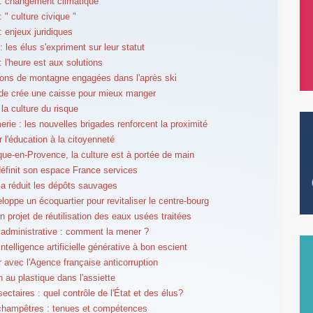
: changement climatique
 " culture civique "
 enjeux juridiques
 les élus s'expriment sur leur statut
 l'heure est aux solutions
ions de montagne engagées dans l'après ski
de crée une caisse pour mieux manger
la culture du risque
rie : les nouvelles brigades renforcent la proximité
r l'éducation à la citoyenneté
ue-en-Provence, la culture est à portée de main
éfinit son espace France services
a réduit les dépôts sauvages
eloppe un écoquartier pour revitaliser le centre-bourg
n projet de réutilisation des eaux usées traitées
administrative : comment la mener ?
l'intelligence artificielle générative à bon escient
er avec l'Agence française anticorruption
n au plastique dans l'assiette
ectaires : quel contrôle de l'État et des élus?
champêtres : tenues et compétences