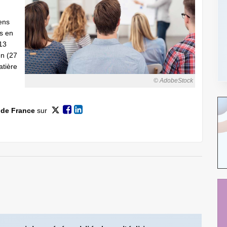
ens
es en
(13
en (27
atière
© AdobeStock
 de France
sur