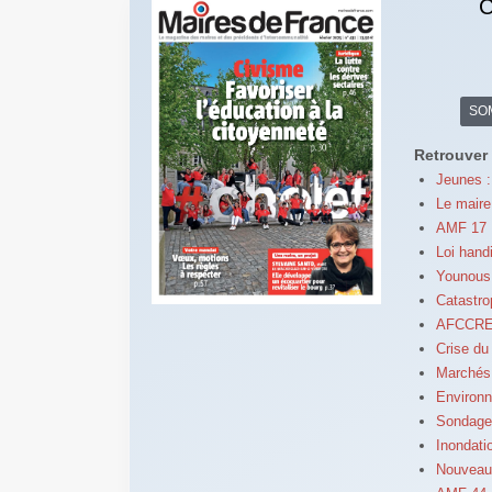
C
SO
Retrouver 
Jeunes :
Le maire 
AMF 17 :
Loi hand
Younous 
Catastro
AFCCRE :
Crise du
Marchés 
Environn
Sondage 
Inondati
Nouveau