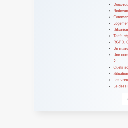
Deux-roue
Redevanc
Commande
Logement
Urbanism
Tarifs ré
RGPD. Qu
Un maire
Une comm
?
Quels so
Situatio
Les vœux
Le dessin
T