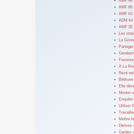
AMF 44 
AMF 86 :
AMF 63 :
ADM 64 :
AMF 35 :
Les stat
La Giron
Partager 
Gendarme
Favorise
À La Roq
Rezé red
Béthune 
Elle dév
Monter u
Enquête 
Utiliser 
Travaill
Mettre fi
Dérives s
Gardes 