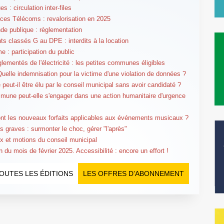
s : circulation inter-files
es Télécoms : revalorisation en 2025
 publique : règlementation
s classés G au DPE : interdits à la location
e : participation du public
glementés de l'électricité : les petites communes éligibles
elle indemnisation pour la victime d'une violation de données ?
 peut-il être élu par le conseil municipal sans avoir candidaté ?
une peut-elle s'engager dans une action humanitaire d'urgence
nt les nouveaux forfaits applicables aux événements musicaux ?
ns graves : surmonter le choc, gérer "l'après"
 et motions du conseil municipal
 du mois de février 2025. Accessibilité : encore un effort !
OUTES LES ÉDITIONS
LES OFFRES D’ABONNEMENT