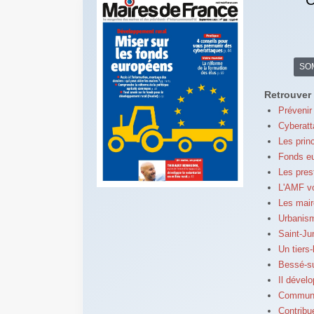
SO
Retrouver 
Prévenir
Cyberatt
Les prin
Fonds eu
Les pres
L'AMF v
Les mair
Urbanism
Saint-Ju
Un tiers
Bessé-su
Il dével
Communes
Contribue