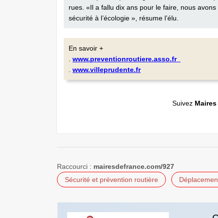
rues. «Il a fallu dix ans pour le faire, nous avo
sécurité à l’écologie », résume l’élu.
En savoir +
.
www.preventionroutiere.asso.fr
.
www.villeprudente.fr
Suivez
Maires
Raccourci :
mairesdefrance.com/927
Sécurité et prévention routière
Déplacemen
C