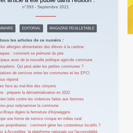
n°393 - Septembre 2021
MMAIRE
EDITORIAL
MAGAZINE FEUILLETABLE
tous les articles de ce numéro :
 les allergies alimentaires des élèves à la cantine
aques : comment se prémunir du pire
cipaux axes de la nouvelle politique agricole commune
ropéens. Qui peut aider les petites communes ?
tations de services entre les communes et les EPCI
ous répond
es face au mal-être des citoyens
e : préparer la dématérialisation en 2022
nien lutte contre les violences faites aux femmes
-lieu pour redynamiser la commune
r-Braye digère la fermeture d'Arjowiggins
oppe une forme de service civique en milieu rural
 propriétaires : comment gérer les contentieux locatifs ?
z à Acceslibre, la plateforme nationale sur l'accessibilité