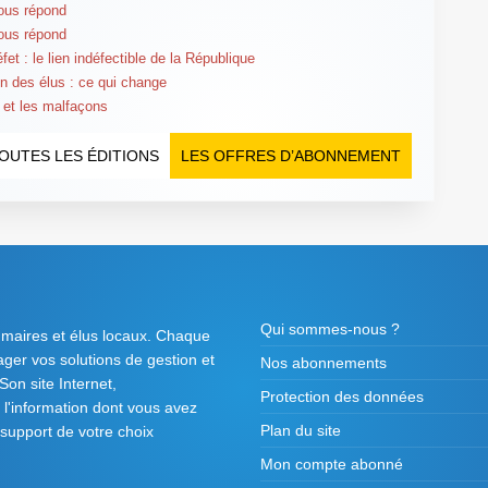
ous répond
ous répond
fet : le lien indéfectible de la République
n des élus : ce qui change
 et les malfaçons
OUTES LES ÉDITIONS
LES OFFRES D’ABONNEMENT
Qui sommes-nous ?
 maires et élus locaux. Chaque
tager vos solutions de gestion et
Nos abonnements
on site Internet,
Protection des données
l'information dont vous avez
Plan du site
 support de votre choix
Mon compte abonné