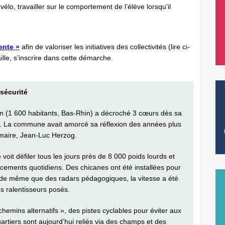
lo, travailler sur le comportement de l’élève lorsqu’il
ente »
afin de valoriser les initiatives des collectivités (lire ci-
ille, s’inscrire dans cette démarche.
sécurité
n (1 600 habitants, Bas-Rhin) a décroché 3 cœurs dès sa
18. La commune avait amorcé sa réflexion des années plus
 maire, Jean-Luc Herzog.
oit défiler tous les jours près de 8 000 poids lourds et
cements quotidiens. Des chicanes ont été installées pour
e, de même que des radars pédagogiques, la vitesse a été
s ralentisseurs posés.
emins alternatifs », des pistes cyclables pour éviter aux
artiers sont aujourd’hui reliés via des champs et des