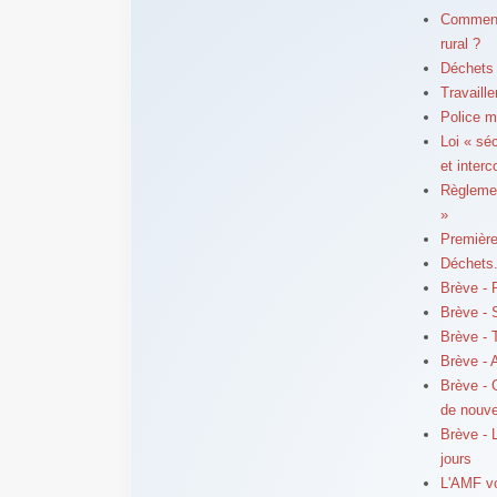
Comment 
rural ?
Déchets :
Travaille
Police m
Loi « sé
et inter
Règlemen
»
Première
Déchets.
Brève - 
Brève - 
Brève - 
Brève - A
Brève - 
de nouv
Brève - 
jours
L'AMF v