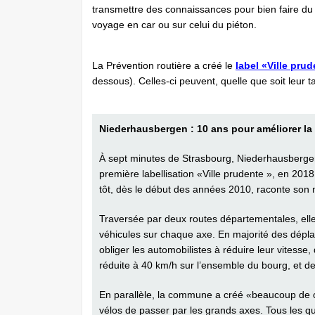
transmettre des connaissances pour bien faire du vé
voyage en car ou sur celui du piéton.
La Prévention routière a créé le
label «Ville prud
dessous). Celles-ci peuvent, quelle que soit leur ta
Niederhausbergen : 10 ans pour améliorer la 
À sept minutes de Strasbourg, Niederhausberge
première labellisation «Ville prudente », en 20
tôt, dès le début des années 2010, raconte son
Traversée par deux routes départementales, elle v
véhicules sur chaque axe. En majorité des dépla
obliger les automobilistes à réduire leur vitess
réduite à 40 km/h sur l’ensemble du bourg, et de
En parallèle, la commune a créé «beaucoup de ch
vélos de passer par les grands axes. Tous les qu