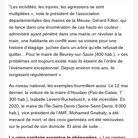
"Les incivilités, les injures, les agressions se sont
multipliées », note le président de l’association
départementales des maires de la Meuse, Gérard Fillon, qui
se lance dans une énumération de cas hauts en couleur :
administré ayant pénétré dans une mairie un révolver à la
main, une habitante en conflit avec sa voisine pour une
histoire d’élagage, juchée dans un arbre qu’elle refusait de
quitter... Pour le maire de Beurey-sur-Saulx (400 hab.), « ces
problèmes ont toujours existé mais ils étaient de l’ordre de
l’événement exceptionnel. Depuis environ trois ans, ils
surgissent régulièrement ».
Au niveau national, les exemples fourmillent aussi. Le 12 mai
dernier, la voiture de la maire d’Houdain (Pas-de-Calais, 7
300 hab.), Isabelle Levent-Ruckebusch, a été incendiée. En
2020, le maire de l’Île-Saint-Denis (Seine-Saint-Denis, 8 000
hab.), vice-président de l’AMF, ­Mohamed Gnabaly, a été
menacé de mort, et des croix gammées ont été retrouvées
sur le portail de son domicile. Et ainsi de suite…
La crise sanitaire accentue le phénomène.
« Les centres