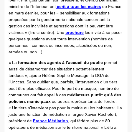
l’AMF, François Baroin, son président, et Gérald Darmanin,
ministre de l’Intérieur, ont
écrit à tous les maires
de France,
en mars dernier, pour les « sensibiliser aux formations
proposées par la gendarmerie nationale concernant la
gestion des incivilités et agressions dont ils peuvent être
victimes » (lire ci-contre). Une
brochure
les invite à se poser
quelques questions avant toute intervention (nombre de
personnes , connues ou inconnues, alcoolisées ou non,
armées ou non…).
« La
formation des agents à l’accueil du public
permet
aussi de désamorcer des situations potentiellement
tendues », ajoute Hélène-Sophie Mesnage, la DGA de
l’Unccas. Sans oublier que, parfois, l’intervention d’un tiers
peut être plus efficace. Pour le port du masque, nombre de
communes ont fait appel à des
médiateurs plutôt qu’à des
policiers municipaux
ou autres représentants de l’ordre.
« Un tiers n’intervient pas pour la mairie ou les habitants : il a
juste une fonction de médiation », argue Xavier Rochefort,
président de
France Médiation
, qui fédère plus de 80
opérateurs de médiation sur le territoire national. « L’élu a