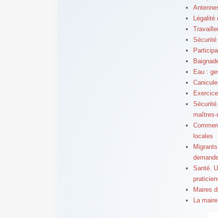
Antennes-
Légalité 
Travaill
Sécurité
Particip
Baignade
Eau : ge
Canicule
Exercice
Sécurité
maîtres-
Commerce
locales
Migrants
demandeu
Santé. U
praticien
Maires d
La maire