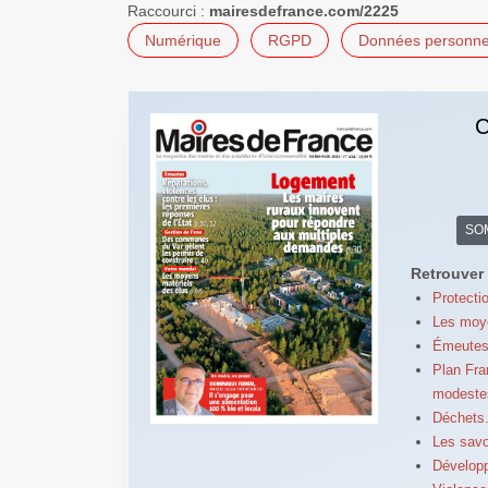
Raccourci :
mairesdefrance.com/2225
Numérique
RGPD
Données personne
C
SO
Retrouver 
Protecti
Les moye
Émeutes 
Plan Fra
modeste
Déchets.
Les savo
Développ