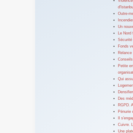
Violence
d'Istanbu
Outre-me
Incendie
Un nouve
Le Nord 
Sécurité
Fonds ve
Relance d
Conseils
Petite e
organisa
Qui assur
Logement
Densifier
Des méde
RGPD. Ai
Pénurie 
Il s'eng
Cuivre. 
Une plat