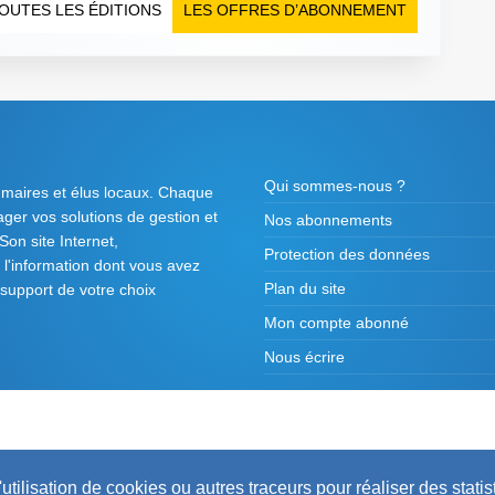
OUTES LES ÉDITIONS
LES OFFRES D’ABONNEMENT
Qui sommes-nous ?
 maires et élus locaux. Chaque
tager vos solutions de gestion et
Nos abonnements
on site Internet,
Protection des données
l'information dont vous avez
Plan du site
 support de votre choix
Mon compte abonné
Nous écrire
2026 ©
Maires de France / Association des Mair
utilisation de cookies ou autres traceurs pour réaliser des statis