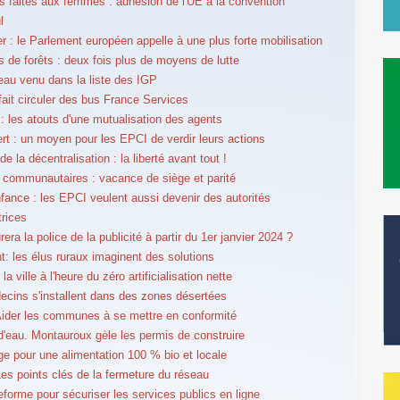
s faites aux femmes : adhésion de l'UE à la convention
l
r : le Parlement européen appelle à une plus forte mobilisation
s de forêts : deux fois plus de moyens de lutte
au venu dans la liste des IGP
fait circuler des bus France Services
 : les atouts d'une mutualisation des agents
rt : un moyen pour les EPCI de verdir leurs actions
e la décentralisation : la liberté avant tout !
 communautaires : vacance de siège et parité
nfance : les EPCI veulent aussi devenir des autorités
trices
era la police de la publicité à partir du 1er janvier 2024 ?
: les élus ruraux imaginent des solutions
 la ville à l'heure du zéro artificialisation nette
cins s'installent dans des zones désertées
der les communes à se mettre en conformité
d'eau. Montauroux gèle les permis de construire
age pour une alimentation 100 % bio et locale
Les points clés de la fermeture du réseau
eforme pour sécuriser les services publics en ligne