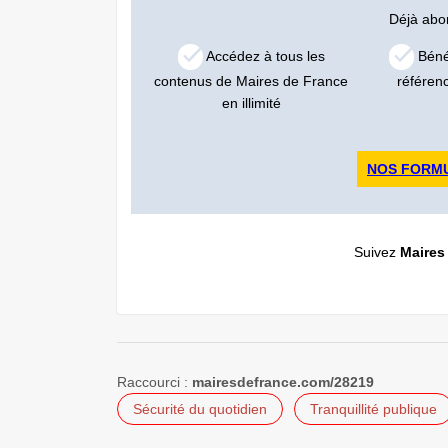
Déjà ab
Accédez à tous les
Bénéf
contenus de Maires de France
référen
en illimité
NOS FORM
Suivez
Maires
Raccourci :
mairesdefrance.com/28219
Sécurité du quotidien
Tranquillité publique