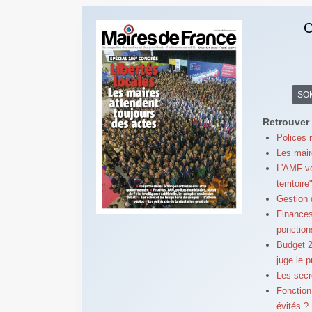
C
SO
Retrouver 
Polices 
Les mair
L'AMF ve
territoire
Gestion d
Finances
ponction
Budget 2
juge le 
Les secr
Fonction 
évités ?