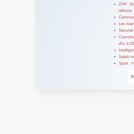
ZAN : les
réforme
Communes
Les maire
Sécurité 
Couvertur
d'ici à 2
Intellige
Santé me
Sport : 
T