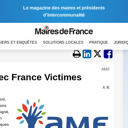
Le magazine des maires et présidents
d'intercommunalité
IERS ET ENQUÊTES
SOLUTIONS LOCALES
PRATIQUE
JURIDI
AMF
vec France Victimes
X. B.
ent,
ions
signé,
n
iques