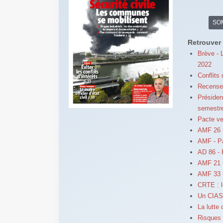
SO
Retrouver 
Brève - 
2022
Conflits
Recense
Présiden
semestre
Pacte ver
AMF 26 -
AMF - Pa
AD 86 - 
AMF 21 -
AMF 33 -
CRTE : l
Un CIAS 
La lutte 
Risques 