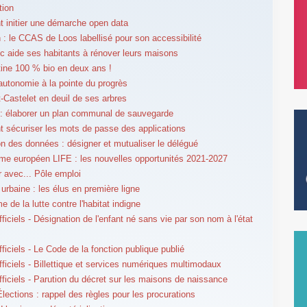
tion
initier une démarche open data
n : le CCAS de Loos labellisé pour son accessibilité
ic aide ses habitants à rénover leurs maisons
ine 100 % bio en deux ans !
autonomie à la pointe du progrès
t-Castelet en deuil de ses arbres
: élaborer un plan communal de sauvegarde
sécuriser les mots de passe des applications
on des données : désigner et mutualiser le délégué
e européen LIFE : les nouvelles opportunités 2021-2027
er avec... Pôle emploi
 urbaine : les élus en première ligne
e de la lutte contre l'habitat indigne
ficiels - Désignation de l'enfant né sans vie par son nom à l'état
ficiels - Le Code de la fonction publique publié
fficiels - Billettique et services numériques multimodaux
fficiels - Parution du décret sur les maisons de naissance
Élections : rappel des règles pour les procurations