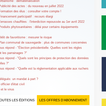
Urbanisme : dématérialisation
Publicité des actes : du nouveau en juillet 2022
Formation des élus : consulter votre compte !
inancement participatif : recours élargi
Terrasses chauffées : l'interdiction repoussée au 1er avril 2022
Produits phytosanitaires : délai pour certains équipements
élit de favoritisme : mesurer le risque
 Plan communal de sauvegarde : plus de communes concernées
us répond - "Élection présidentielle. Quelles sont les règles
t les parrainages ?"
us répond - "Quels sont les principes de protection des données
lles ?"
us répond - "Quelle est la règlementation applicable aux ruchers
élégués: un mandat à part ?
officier d'état civil
et le virus
OUTES LES ÉDITIONS
LES OFFRES D’ABONNEMENT