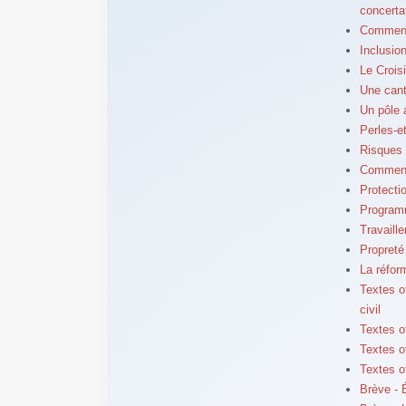
concerta
Comment 
Inclusio
Le Crois
Une cant
Un pôle 
Perles-e
Risques 
Comment 
Protecti
Programm
Travaill
Propreté
La réform
Textes of
civil
Textes of
Textes o
Textes o
Brève - 