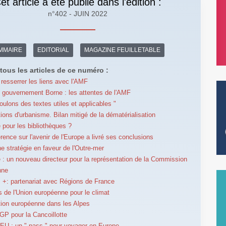
et article a été publié dans l'édition :
n°402 - JUIN 2022
MMAIRE
EDITORIAL
MAGAZINE FEUILLETABLE
tous les articles de ce numéro :
resserrer les liens avec l'AMF
gouvernement Borne : les attentes de l'AMF
oulons des textes utiles et applicables "
tions d'urbanisme. Bilan mitigé de la dématérialisation
e pour les bibliothèques ?
rence sur l'avenir de l'Europe a livré ses conclusions
e stratégie en faveur de l'Outre-mer
e : un nouveau directeur pour la représentation de la Commission
nne
+: partenariat avec Régions de France
es de l'Union européenne pour le climat
ion européenne dans les Alpes
IGP pour la Cancoillotte
EU : un " pass " pour voyager en Europe