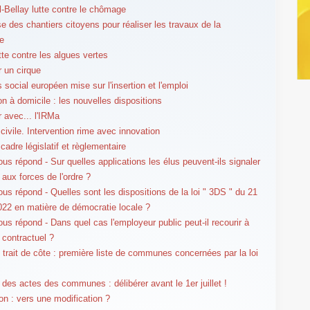
l-Bellay lutte contre le chômage
se des chantiers citoyens pour réaliser les travaux de la
e
utte contre les algues vertes
r un cirque
 social européen mise sur l'insertion et l'emploi
on à domicile : les nouvelles dispositions
r avec... l'IRMa
 civile. Intervention rime avec innovation
cadre législatif et règlementaire
us répond - Sur quelles applications les élus peuvent-ils signaler
 aux forces de l'ordre ?
us répond - Quelles sont les dispositions de la loi " 3DS " du 21
2022 en matière de démocratie locale ?
us répond - Dans quel cas l'employeur public peut-il recourir à
 contractuel ?
 trait de côte : première liste de communes concernées par la loi
é des actes des communes : délibérer avant le 1er juillet !
on : vers une modification ?