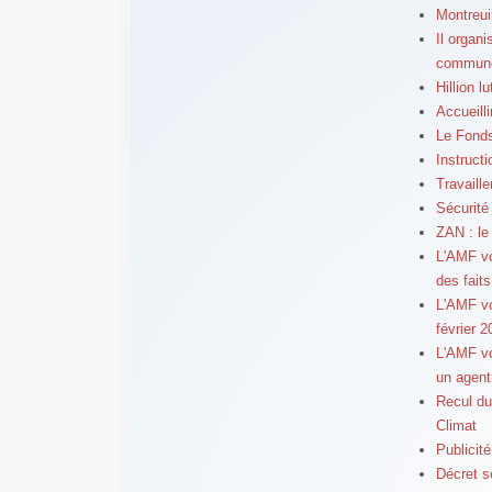
Montreui
Il organi
commun
Hillion l
Accueilli
Le Fonds
Instructi
Travaille
Sécurité
ZAN : le 
L'AMF vo
des faits
L'AMF vo
février 
L'AMF vo
un agent
Recul du
Climat
Publicit
Décret s