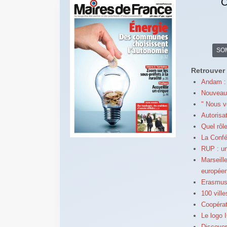
C
SO
Retrouver 
Andam : 
Nouveau 
" Nous v
Autorisa
Quel rôl
La Confé
RUP : un
Marseill
europée
Erasmus 
100 vill
Coopérat
Le logo 
Discover