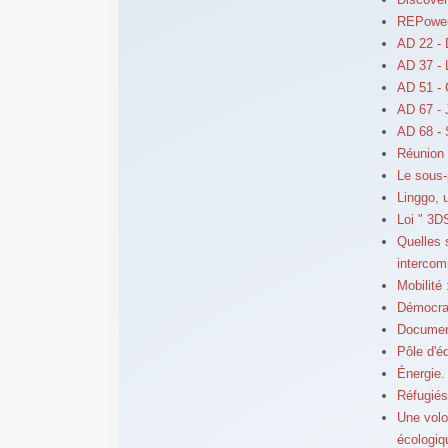
REPowerE
AD 22 - 
AD 37 - 
AD 51 - C
AD 67 - 
AD 68 - 
Réunion 
Le sous-p
Linggo, 
Loi " 3D
Quelles 
intercom
Mobilit
Démocrat
Document
Pôle d'éq
Énergie.
Réfugiés
Une volon
écologiq