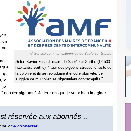
yen.
tion
 moi,
© Service communication/ville de Sablé-sur-Sarthe
ans
Selon Xavier Fallard, maire de Sablé-sur-Sarthe (12 500
haque
habitants, Sarthe), " tuer des pigeons stresse le reste de
e qui
la colonie et ils se reproduisent encore plus vite. Je
suggère de multiplier les pigeonniers contraceptifs ".
, je
, je
“ dossier pigeons ”. Je leur dis que je veux bien imaginer
 est réservée aux abonnés...
onné ?
Se connecter