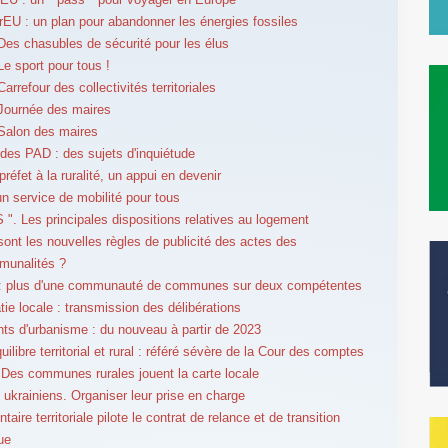
U : un plan pour abandonner les énergies fossiles
Des chasubles de sécurité pour les élus
Le sport pour tous !
arrefour des collectivités territoriales
Journée des maires
Salon des maires
des PAD : des sujets d'inquiétude
réfet à la ruralité, un appui en devenir
un service de mobilité pour tous
S ". Les principales dispositions relatives au logement
sont les nouvelles règles de publicité des actes des
munalités ?
é : plus d'une communauté de communes sur deux compétentes
ie locale : transmission des délibérations
s d'urbanisme : du nouveau à partir de 2023
uilibre territorial et rural : référé sévère de la Cour des comptes
 Des communes rurales jouent la carte locale
 ukrainiens. Organiser leur prise en charge
taire territoriale pilote le contrat de relance et de transition
ue