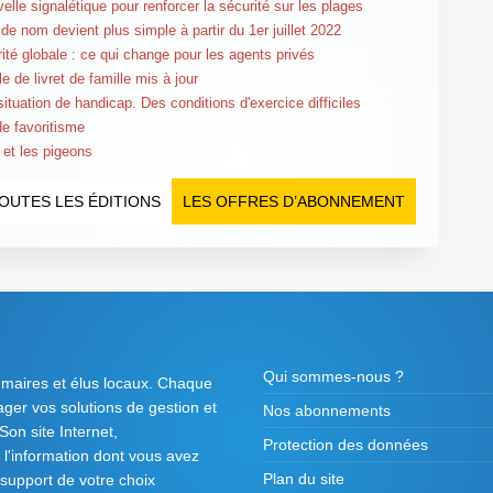
elle signalétique pour renforcer la sécurité sur les plages
de nom devient plus simple à partir du 1er juillet 2022
rité globale : ce qui change pour les agents privés
e de livret de famille mis à jour
situation de handicap. Des conditions d'exercice difficiles
de favoritisme
 et les pigeons
OUTES LES ÉDITIONS
LES OFFRES D’ABONNEMENT
Qui sommes-nous ?
 maires et élus locaux. Chaque
tager vos solutions de gestion et
Nos abonnements
on site Internet,
Protection des données
l'information dont vous avez
Plan du site
 support de votre choix