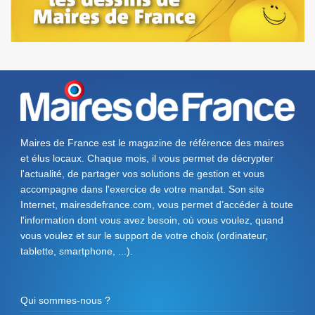
Maires de France est le magazine de référence des maires
et élus locaux. Chaque mois, il vous permet de décrypter
l'actualité, de partager vos solutions de gestion et vous
accompagne dans l'exercice de votre mandat. Son site
Internet, mairesdefrance.com, vous permet d’accéder à toute
l'information dont vous avez besoin, où vous voulez, quand
vous voulez et sur le support de votre choix (ordinateur,
tablette, smartphone, ...).
Qui sommes-nous ?