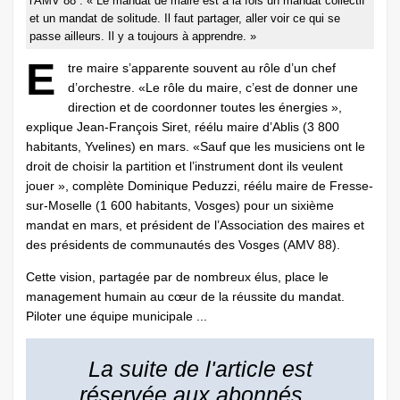
l'AMV 88 : « Le mandat de maire est à la fois un mandat collectif
et un mandat de solitude. Il faut partager, aller voir ce qui se
passe ailleurs. Il y a toujours à apprendre. »
E
tre maire s’apparente souvent au rôle d’un chef
d’orchestre. «Le rôle du maire, c’est de donner une
direction et de coordonner toutes les énergies »,
explique Jean-François Siret, réélu maire d’Ablis (3 800
habitants, ­Yvelines) en mars. «Sauf que les musiciens ont le
droit de choisir la partition et l’instrument dont ils veulent
jouer », complète Dominique Peduzzi, réélu maire de Fresse-
sur-Moselle (1 600 habitants, Vosges) pour un sixième
mandat en mars, et président de l’Association des maires et
des présidents de communautés des Vosges (AMV 88).
Cette vision, partagée par de nombreux élus, place le
management humain au cœur de la réussite du mandat.
Piloter une équipe municipale ...
La suite de l'article est
réservée aux abonnés...