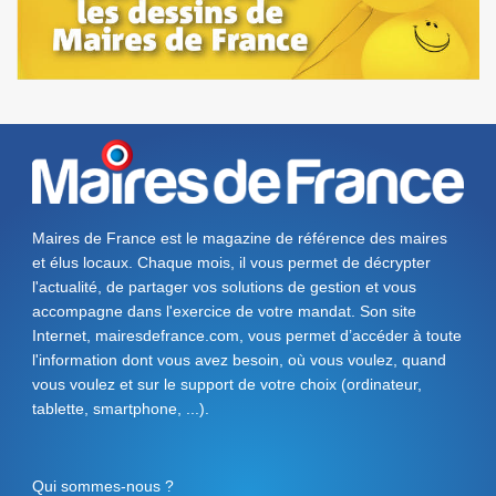
Maires de France est le magazine de référence des maires
et élus locaux. Chaque mois, il vous permet de décrypter
l'actualité, de partager vos solutions de gestion et vous
accompagne dans l'exercice de votre mandat. Son site
Internet, mairesdefrance.com, vous permet d’accéder à toute
l'information dont vous avez besoin, où vous voulez, quand
vous voulez et sur le support de votre choix (ordinateur,
tablette, smartphone, ...).
Qui sommes-nous ?