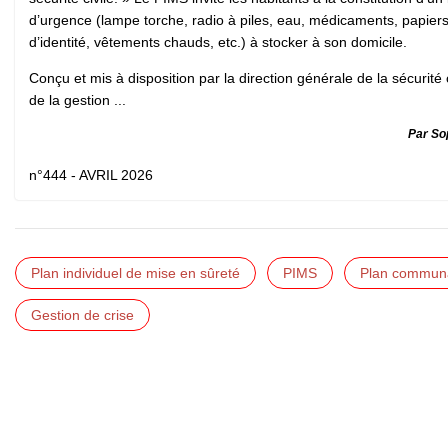
d’urgence (lampe torche, radio à piles, eau, médicaments, papier
d’identité, vêtements chauds, etc.) à stocker à son domicile.
Conçu et mis à disposition par la direction générale de la sécurité c
de la gestion ...
Par So
n°444 - AVRIL 2026
Plan individuel de mise en sûreté
PIMS
Plan communa
Gestion de crise