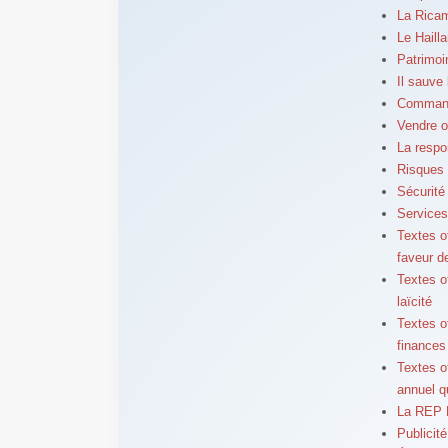
La Ricama
Le Haill
Patrimoi
Il sauve
Commande
Vendre o
La respo
Risques 
Sécurité
Services 
Textes o
faveur 
Textes of
laïcité
Textes o
finances
Textes o
annuel q
La REP B
Publicit