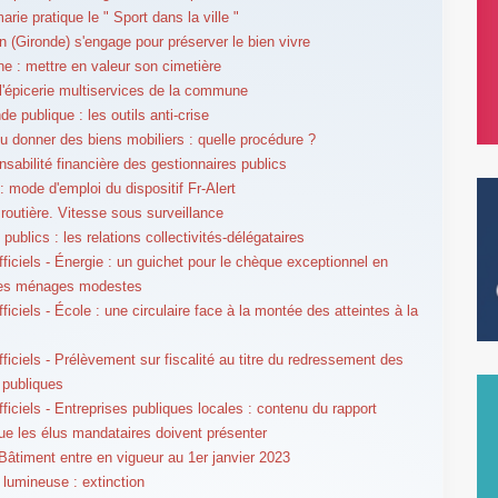
rie pratique le " Sport dans la ville "
an (Gironde) s'engage pour préserver le bien vivre
ne : mettre en valeur son cimetière
 l'épicerie multiservices de la commune
 publique : les outils anti-crise
u donner des biens mobiliers : quelle procédure ?
nsabilité financière des gestionnaires publics
: mode d'emploi du dispositif Fr-Alert
 routière. Vitesse sous surveillance
publics : les relations collectivités-délégataires
fficiels - Énergie : un guichet pour le chèque exceptionnel en
des ménages modestes
ficiels - École : une circulaire face à la montée des atteintes à la
fficiels - Prélèvement sur fiscalité au titre du redressement des
 publiques
fficiels - Entreprises publiques locales : contenu du rapport
ue les élus mandataires doivent présenter
âtiment entre en vigueur au 1er janvier 2023
é lumineuse : extinction