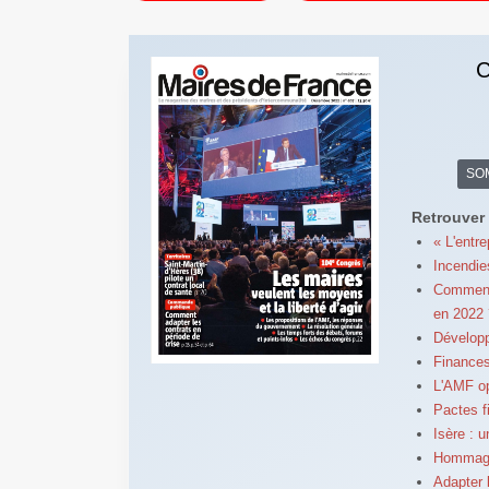
C
SO
Retrouver 
« L'entre
Incendie
Comment 
en 2022 
Développ
Finances 
L'AMF op
Pactes f
Isère : u
Hommage 
Adapter 