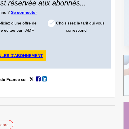
 est réservée aux abonnés...
onné ?
Se connecter
iciez d’une offre de
Choisissez le tarif qui vous
ce éditée par l’AMF
correspond
ULES D'ABONNEMENT
 de France
sur
ropre