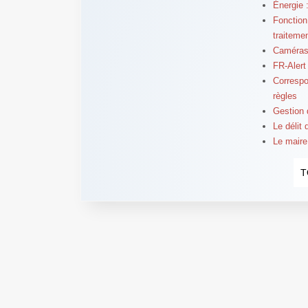
Énergie 
Fonction 
traitemen
Caméras 
FR-Alert 
Correspo
règles
Gestion 
Le délit
Le maire 
T