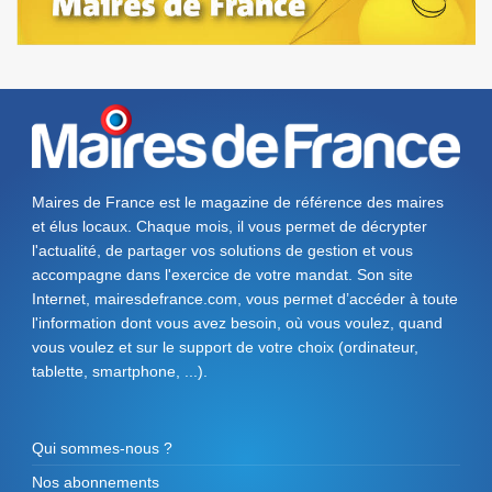
Maires de France est le magazine de référence des maires
et élus locaux. Chaque mois, il vous permet de décrypter
l'actualité, de partager vos solutions de gestion et vous
accompagne dans l'exercice de votre mandat. Son site
Internet, mairesdefrance.com, vous permet d’accéder à toute
l'information dont vous avez besoin, où vous voulez, quand
vous voulez et sur le support de votre choix (ordinateur,
tablette, smartphone, ...).
Qui sommes-nous ?
Nos abonnements