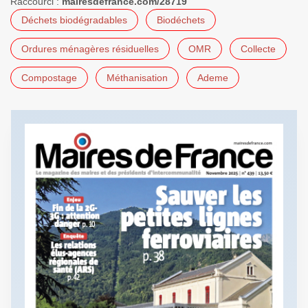
Raccourci :
mairesdefrance.com/28719
Déchets biodégradables
Biodéchets
Ordures ménagères résiduelles
OMR
Collecte
Compostage
Méthanisation
Ademe