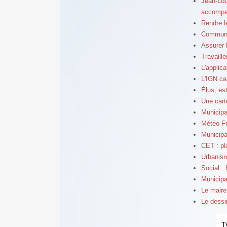
Jean-Lou
accompag
Rendre l
Communic
Assurer l
Travaill
L'applic
L'IGN ca
Élus, est
Une carte
Municipa
Météo Fra
Municipa
CET : pl
Urbanism
Social :
Municipa
Le maire
Le dessi
T