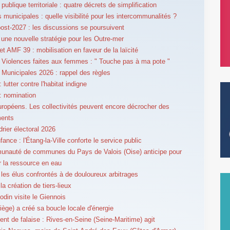
publique territoriale : quatre décrets de simplification
s municipales : quelle visibilité pour les intercommunalités ?
ost-2027 : les discussions se poursuivent
 une nouvelle stratégie pour les Outre-mer
t AMF 39 : mobilisation en faveur de la laïcité
Violences faites aux femmes : " Touche pas à ma pote "
Municipales 2026 : rappel des règles
lutter contre l'habitat indigne
: nomination
ropéens. Les collectivités peuvent encore décrocher des
ments
drier électoral 2026
fance : l'Étang-la-Ville conforte le service public
nauté de communes du Pays de Valois (Oise) anticipe pour
r la ressource en eau
: les élus confrontés à de douloureux arbitrages
la création de tiers-lieux
din visite le Giennois
iège) a créé sa boucle locale d'énergie
nt de falaise : Rives-en-Seine (Seine-Maritime) agit