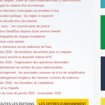
is Nogues, maire de Saint-André-des-Eaux (Côtes-d'Armor),
ne la création d'un éco-hameau
es élections municipales accessibles à tous
ation politique : les règles à respecter
a sécurité d'un site internet
er avec... les commissaires de justice
ation Gend'Élus dispose d'une version internet
rtographie les risques inondations
imer votre retraite
 interactive sur les pollutions de l'eau
les 2026 : de nombreux documents pour s'y préparer
nce enrichit le dispositif d'alerte APIC
les 2026 : l'organisation des opérations électorales
afonnement du nombre de jours indemnisables
e-logement : les principales mesures de la loi de simplification
 hébergement d'urgence des femmes victimes de violences
les 2026 : les formalités de candidature
 et la chapelle
n du mois de janvier 2026 : municipales 2026
OUTES LES ÉDITIONS
LES OFFRES D’ABONNEMENT