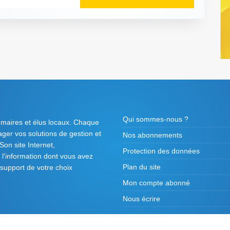
Qui sommes-nous ?
 maires et élus locaux. Chaque
tager vos solutions de gestion et
Nos abonnements
on site Internet,
Protection des données
l'information dont vous avez
Plan du site
 support de votre choix
Mon compte abonné
Nous écrire