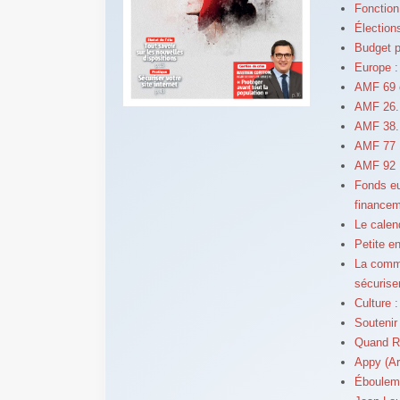
Fonction 
Élection
Budget p
Europe :
AMF 69 e
AMF 26. 
AMF 38. 
AMF 77 : 
AMF 92 
Fonds eu
finance
Le calen
Petite en
La commu
sécurise
Culture 
Soutenir 
Quand Ro
Appy (Ar
Ébouleme