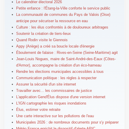
Le calendrier électoral 2026
Petite enfance : l'Étang-la-Ville conforte le service public
La communauté de communes du Pays de Valois (Oise)
anticipe pour sécuriser la ressource en eau
Culture : les élus confrontés à de douloureux arbitrages
Soutenir la création de tiers-lieux
Quand Rodin visite le Giennois
Appy (Ariège) a créé sa boucle locale d'énergie
Éboulement de falaise : Rives-en-Seine (Seine-Maritime) agit
Jean-Louis Nogues, maire de Saint-André-des-Eaux (Côtes-
d'Armor), accompagne la création d'un éco-hameau
Rendre les élections municipales accessibles à tous
Communication politique : les règles à respecter
Assurer la sécurité d'un site internet
Travailler avec... les commissaires de justice
L'application Gend'Élus dispose d'une version internet
L'IGN cartographie les risques inondations
Élus, estimer votre retraite
Une carte interactive sur les pollutions de l'eau
Municipales 2026 : de nombreux documents pour s'y préparer
Météo France enrichit le dispositif d'alerte APIC