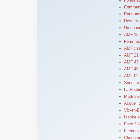
Fonds st
Communic
Pour un
Déserts 
Un nouve
AMF 15 :
Femmes e
AMF : se
AMF 21 :
AMF 43 
AMF 40 :
AMF 09 
Sécurité
La Roche
Maîtrise
Accueil 
Vic-en-B
Issoire e
Face à l
Il reconve
Changeme