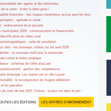
l'honorabilité des agents et des bénévoles
 de la voirie : éviter la dette grise !
bilité financière : des risques contentieux accrus pour les élus
pompiers : aptitude et santé
t : renforcement de la sécurité
s municipales 2026 : communication et financement
'électrification en milieu rural
ectromagnétiques : carte de simulation
aux zéro : les nouveaux critères au 1er avril 2025
identité : un nouveau motif pour la renouveler
utte contre le frelon asiatique
nfance : schémas de l'offre d'accueil
ssainissement : gestion des compétences
nt municipal. Les maires ont un rôle à jouer
munalité : la recomposition de l'organe délibérant
 et les parcelles
n du mois de mai 2025. Frelons : la peur est dans le pré !
OUTES LES ÉDITIONS
LES OFFRES D’ABONNEMENT