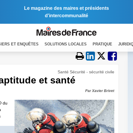
Le magazine des maires et présidents
d'intercommunalité
IERS ET ENQUÊTES
SOLUTIONS LOCALES
PRATIQUE
JURIDI
Santé Sécurité - sécurité civile
aptitude et santé
Par Xavier Brivet
O
du
a
s