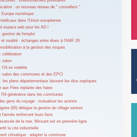
ructurels : investissement prioritaires
ation : un nouveau réseau de " conseillers "
e Europe numérique
médicaux dans l'Union européenne
l espace web pour les AD !
 gestion de l'emploi
t ruralité : échanges entre élues à l'AMF 29
nsibilisation à la gestion des risques
 célébration
: salon
 l'IA en vedette
: salon des communes et des EPCI
 : les plans départementaux laissent les élus septiques
 aux Fées replante des haies
r l'IA générative dans les communes
des gens du voyage : mutualiser les actions
igorre (65) délègue la gestion du village seniors
t l'armée renforcent leurs liens
'avancée de la mer, Wissant est en première ligne
rtit la cité industrielle
nt climatique : adapter la commune