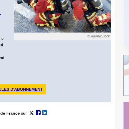
.
© AdobeStock
ez
ui
ond
ULES D'ABONNEMENT
 de France
sur