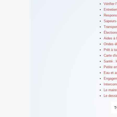
Vérifier 
Entretien
Responsa
Sapeurs-
Transpor
Élection
Aides à l
Ondes él
Prêt à t
Carte d'
Santé : l
Petite e
Eau et a
Engageme
Intercom
Le maire
Le dessi
T