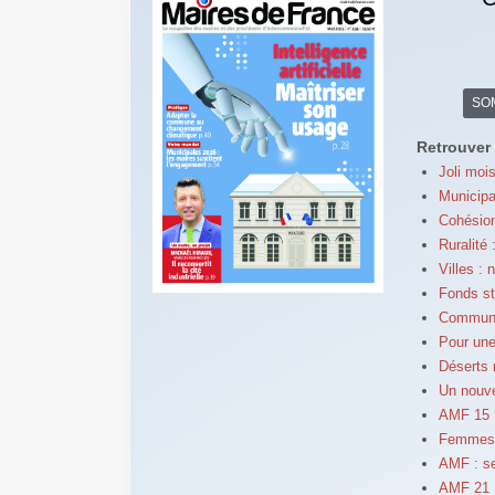
SO
Retrouver 
Joli mois
Municipal
Cohésion
Ruralité
Villes :
Fonds st
Communic
Pour un
Déserts 
Un nouve
AMF 15 :
Femmes e
AMF : se
AMF 21 :