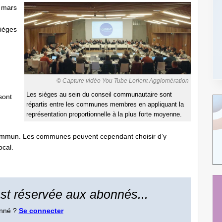
e mars
sièges
© Capture vidéo You Tube Lorient Agglomération
Les sièges au sein du conseil communautaire sont
sont
répartis entre les communes membres en appliquant la
représentation proportionnelle à la plus forte moyenne.
 commun. Les communes peuvent cependant choisir d’y
ocal.
 est réservée aux abonnés...
onné ?
Se connecter