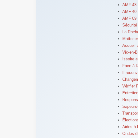
AMF 43 
AMF 40 :
AMF 09 
Sécurité
La Roche
Maîtrise
Accueil 
Vic-en-B
Issoire e
Face à l
Il reconve
Changeme
Vérifier 
Entretien
Responsa
Sapeurs-
Transpor
Élection
Aides à l
Ondes él