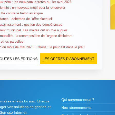
aux zéro : les nouveaux critères au 1er avril 2025
identité : un nouveau motif pour la renouveler
utte contre le frelon asiatique
nfance : schémas de l'offre d'accueil
ssainissement : gestion des compétences
nt municipal. Les maires ont un rôle à jouer
munalité : la recomposition de l'organe délibérant
 et les parcelles
n du mois de mai 2025. Frelons : la peur est dans le pré !
OUTES LES ÉDITIONS
LES OFFRES D’ABONNEMENT
Qui sommes-nous ?
 maires et élus locaux. Chaque
tager vos solutions de gestion et
Nos abonnements
on site Internet,