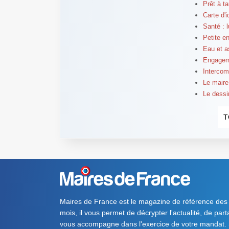
Prêt à t
Carte d'
Santé : l
Petite e
Eau et a
Engageme
Intercom
Le maire
Le dessi
T
Maires de France est le magazine de référence des
mois, il vous permet de décrypter l'actualité, de par
vous accompagne dans l'exercice de votre mandat. S