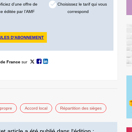
iciez d’une offre de
Choisissez le tarif qui vous
ce éditée par l’AMF
correspond
ULES D'ABONNEMENT
 de France
sur
 propre
Accord local
Répartition des sièges
et article a été publié dans l'édition :