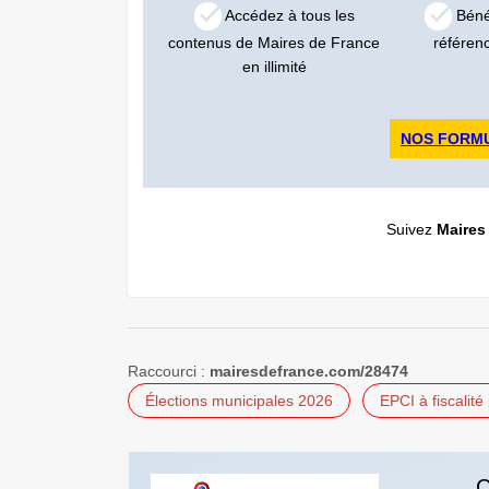
Accédez à tous les
Bénéf
contenus de Maires de France
référen
en illimité
NOS FORM
Suivez
Maires
Raccourci :
mairesdefrance.com/28474
Élections municipales 2026
EPCI à fiscalité
C