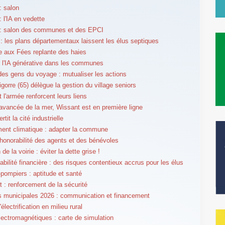
: salon
 l'IA en vedette
: salon des communes et des EPCI
 : les plans départementaux laissent les élus septiques
 aux Fées replante des haies
r l'IA générative dans les communes
des gens du voyage : mutualiser les actions
igorre (65) délègue la gestion du village seniors
t l'armée renforcent leurs liens
'avancée de la mer, Wissant est en première ligne
rtit la cité industrielle
nt climatique : adapter la commune
l'honorabilité des agents et des bénévoles
 de la voirie : éviter la dette grise !
bilité financière : des risques contentieux accrus pour les élus
pompiers : aptitude et santé
t : renforcement de la sécurité
s municipales 2026 : communication et financement
'électrification en milieu rural
ectromagnétiques : carte de simulation