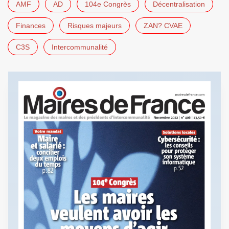
AMF
AD
104e Congrès
Décentralisation
Finances
Risques majeurs
ZAN? CVAE
C3S
Intercommunalité