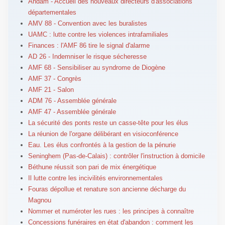
Andam - Accueil des nouveaux directeurs d'associations
départementales
AMV 88 - Convention avec les buralistes
UAMC : lutte contre les violences intrafamiliales
Finances : l'AMF 86 tire le signal d'alarme
AD 26 - Indemniser le risque sécheresse
AMF 68 - Sensibiliser au syndrome de Diogène
AMF 37 - Congrès
AMF 21 - Salon
ADM 76 - Assemblée générale
AMF 47 - Assemblée générale
La sécurité des ponts reste un casse-tête pour les élus
La réunion de l'organe délibérant en visioconférence
Eau. Les élus confrontés à la gestion de la pénurie
Seninghem (Pas-de-Calais) : contrôler l'instruction à domicile
Béthune réussit son pari de mix énergétique
Il lutte contre les incivilités environnementales
Fouras dépollue et renature son ancienne décharge du
Magnou
Nommer et numéroter les rues : les principes à connaître
Concessions funéraires en état d'abandon : comment les