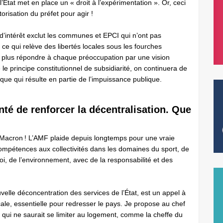
 l’État met en place un « droit à l’expérimentation ». Or, ceci
torisation du préfet pour agir !
 d’intérêt exclut les communes et EPCI qui n’ont pas
r ce qui relève des libertés locales sous les fourches
t plus répondre à chaque préoccupation par une vision
e le principe constitutionnel de subsidiarité, on continuera de
ivique qui résulte en partie de l’impuissance publique.
onté de renforcer la décentralisation. Que
Macron ! L’AMF plaide depuis longtemps pour une vraie
compétences aux collectivités dans les domaines du sport, de
loi, de l’environnement, avec de la responsabilité et des
uvelle déconcentration des services de l’État, est un appel à
cale, essentielle pour redresser le pays. Je propose au chef
jet qui ne saurait se limiter au logement, comme la cheffe du