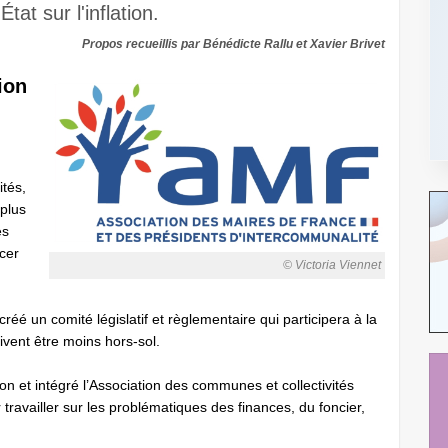
tat sur l'inflation.
Propos recueillis par Bénédicte Rallu et Xavier Brivet
ion
tés,
plus
és
rcer
© Victoria Viennet
réé un comité législatif et règlementaire qui participera à la
oivent être moins hors-sol.
n et intégré l’Association des communes et collectivités
availler sur les problématiques des finances, du foncier,