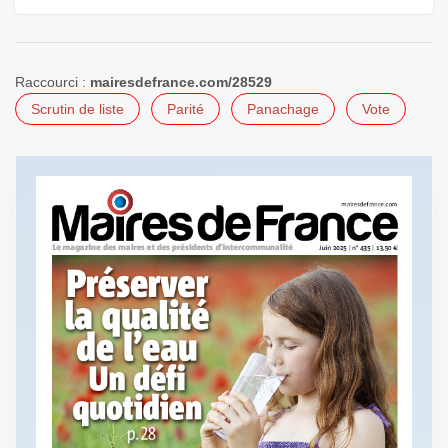
Raccourci :
mairesdefrance.com/28529
Scrutin de liste
Parité
Panachage
Vote